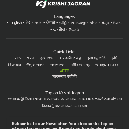
Languages
English
हिंदी
मराठी
ਪੰਜਾਬੀ
தமிழ்
മലയാളം
বাংলা
ಕನ್ನಡ
ଓଡିଆ
অসমীয়া
తెలుగు
Quick Links
বাড়ি
খবর
কৃষি শিক্ষা
সরকারী প্রকল্প
কৃষি যন্ত্রপাতি
কৃষি
বিশ্বকোষ
উদ্যান পালন
পশুপালন
শরীর ও স্বাস্থ্য
আবহাওয়া খবর
#FTB
সাফল্যের কাহিনী
Top on Krishi Jagran
প্রধানমন্ত্রী কিষান যোজনা
লাভজনক চাষাবাদ
মাছ চাষ সম্পর্কে তথ্য
পিএম
কিষান ট্রাক্টর যোজনা
ধান চাষ
Subscribe to our Newsletter. You choose the topics