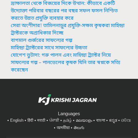
দ্রাক্ষালতা থেকে বিজয়ের দিকে উত্থান: কীভাবে একটি
উদ্যোক্তা পরিবার বছরের পর বছর সফল ফসল নিশ্চিত
করতে উন্নত প্রযুক্তি ব্যবহার করে
সেরা অংশীদার! তামিলনাড়ুর প্রযুক্তি-সক্ষম কৃষকরা মাহিন্দ্রা
ট্রাক্টরকে অগ্রাধিকার দিচ্ছে
বাগমাল গুর্জরের সাফল্যের গল্প
মাহিন্দ্রা ট্র্যাক্টরের সাথে সাফল্যের উচ্চতা
যোগেশ ভুটাদা: গরু পালন এবং মাহিন্দ্রা ট্র্যাক্টর নিয়ে
সাফল্যের গল্প – পানভেলের কৃষক যিনি তার স্বপ্নকে সত্যি
করেছেন
Languages
English
हिंदी
मराठी
ਪੰਜਾਬੀ
தமிழ்
മലയാളം
বাংলা
ಕನ್ನಡ
ଓଡିଆ
অসমীয়া
తెలుగు