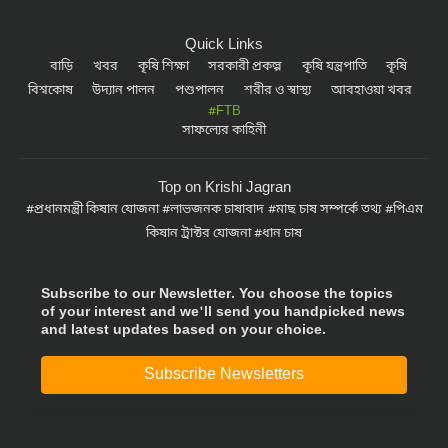
Quick Links
বাড়ি
খবর
কৃষি শিক্ষা
সরকারী প্রকল্প
কৃষি যন্ত্রপাতি
কৃষি
বিশ্বকোষ
উদ্যান পালন
পশুপালন
শরীর ও স্বাস্থ্য
আবহাওয়া খবর
#FTB
সাফল্যের কাহিনী
Top on Krishi Jagran
প্রধানমন্ত্রী কিষান যোজনা
লাভজনক চাষাবাদ
মাছ চাষ সম্পর্কে তথ্য
পিএম
কিষান ট্রাক্টর যোজনা
ধান চাষ
Subscribe to our Newsletter. You choose the topics
of your interest and we'll send you handpicked news
and latest updates based on your choice.
Subscribe Newsletters