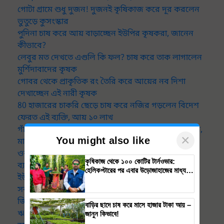
গোটা গ্রামে শুধু দুজন! দুজনই কৃষিকাজ করে দূর করলেন
ভুতুড়ে কুসংস্কার
পুদিনা চাষ করে আয় বাড়াচ্ছেন ইউপির কৃষকরা, জানেন
কীভাবে?
লেবুর মত দেখতে এগুলি কি ফল? চাষ করে তাক লাগালেন
মুর্শিদাবাদের কৃষক
গোবর থেকে প্রাকৃতিক রং তৈরি করে আয়ের নব দিশা
দেখাচ্ছেন এই নারী কৃষক
80 হাজারের চাকরি ছেড়ে চাষ করে নজির গড়লেন বিদেশ
ফেরত এই ব্যক্তি, আয় ১০ লাখ
গাঁদা ফুল চাষ পরিবর্তন আনল এক মহিলা কৃষকের জীবনে,
×
You might also like
মাসে আয় ১ লাখ
ওকালতি ছেড়ে ফুল চাষ করে আয় ৯০ লাখ, জানুন এই
কৃষিকাজ থেকে ১০০ কোটির টার্নওভার:
ব্যক্তির কাহিনি
হেলিকপ্টারের পর এবার উড়োজাহাজের মাধ্যমে
ইউপির প্রথম মহিলা বাস চালক প্রিয়াঙ্কার সাফল্যের কাহীনি
কৃষি বিপ্লব আনবেন ড. রাজারাম ত্রিপাঠী
সবজিকে বিলুপ্তির হাত থেকে বাঁচিয়ে জাতীয় পুরস্কার
জিতলেন ১১ কৃষক
বাড়ির ছাদে চাষ করে মাসে হাজার টাকা আয় –
ঋণ নিয়ে আধুনিক কৃষিকাজ করে লাখ লাখ আয় করছেন
জানুন কিভাবে!