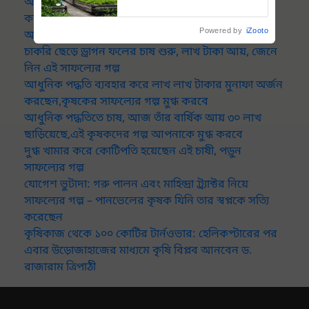
আলু চাষের কৌশল: আলু চাষে বিপ্লব ঘটাচ্ছেন এই কৃষক,
কম জলে ৪০% বেশি উৎপাদন, এই অনন্য কৌশলটি
Powered by
iZooto
আপনিও শিখে নিন
চাকরি ছেড়ে ড্রাগন ফলের চাষ শুরু, লাখ টাকা আয়, জেনে
নিন এই সাফল্যের গল্প
আধুনিক পদ্ধতি ব্যবহার করে লাখ লাখ টাকার মুনাফা অর্জন
করছেন,কৃষকের সাফল্যের গল্প মুগ্ধ করবে
আধুনিক পদ্ধতিতে চাষ, আজ তাঁর বার্ষিক আয় ৩০ লাখ
ছাড়িয়েছে,এই কৃষকদের গল্প আপনাকে মুগ্ধ করবে
দুগ্ধ খামার করে কোটিপতি হয়েছেন এই চাষী, পড়ুন
সাফল্যের গল্প
যোগেশ ভুটাদা: গরু পালন এবং মাহিন্দ্রা ট্র্যাক্টর নিয়ে
সাফল্যের গল্প – পানভেলের কৃষক যিনি তার স্বপ্নকে সত্যি
করেছেন
কৃষিকাজ থেকে ১০০ কোটির টার্নওভার: হেলিকপ্টারের পর
এবার উড়োজাহাজের মাধ্যমে কৃষি বিপ্লব আনবেন ড.
রাজারাম ত্রিপাঠী