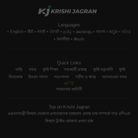
Languages
English
हिंदी
मराठी
ਪੰਜਾਬੀ
தமிழ்
മലയാളം
বাংলা
ಕನ್ನಡ
ଓଡିଆ
অসমীয়া
తెలుగు
Quick Links
বাড়ি
খবর
কৃষি শিক্ষা
সরকারী প্রকল্প
কৃষি যন্ত্রপাতি
কৃষি
বিশ্বকোষ
উদ্যান পালন
পশুপালন
শরীর ও স্বাস্থ্য
আবহাওয়া খবর
#FTB
সাফল্যের কাহিনী
Top on Krishi Jagran
প্রধানমন্ত্রী কিষান যোজনা
লাভজনক চাষাবাদ
মাছ চাষ সম্পর্কে তথ্য
পিএম
কিষান ট্রাক্টর যোজনা
ধান চাষ