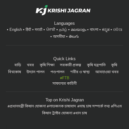
Languages
English
हिंदी
मराठी
ਪੰਜਾਬੀ
தமிழ்
മലയാളം
বাংলা
ಕನ್ನಡ
ଓଡିଆ
অসমীয়া
తెలుగు
Quick Links
বাড়ি
খবর
কৃষি শিক্ষা
সরকারী প্রকল্প
কৃষি যন্ত্রপাতি
কৃষি
বিশ্বকোষ
উদ্যান পালন
পশুপালন
শরীর ও স্বাস্থ্য
আবহাওয়া খবর
#FTB
সাফল্যের কাহিনী
Top on Krishi Jagran
প্রধানমন্ত্রী কিষান যোজনা
লাভজনক চাষাবাদ
মাছ চাষ সম্পর্কে তথ্য
পিএম
কিষান ট্রাক্টর যোজনা
ধান চাষ