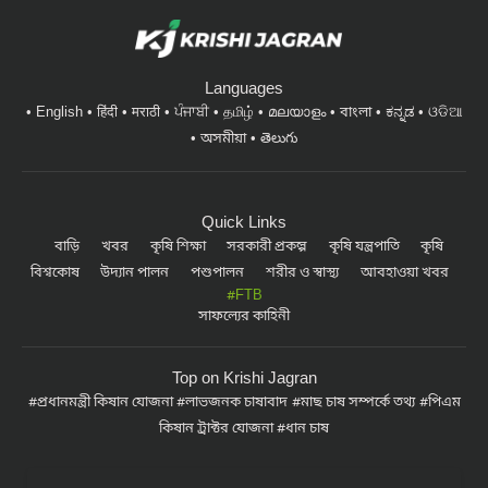
Languages
English
हिंदी
मराठी
ਪੰਜਾਬੀ
தமிழ்
മലയാളം
বাংলা
ಕನ್ನಡ
ଓଡିଆ
অসমীয়া
తెలుగు
Quick Links
বাড়ি
খবর
কৃষি শিক্ষা
সরকারী প্রকল্প
কৃষি যন্ত্রপাতি
কৃষি
বিশ্বকোষ
উদ্যান পালন
পশুপালন
শরীর ও স্বাস্থ্য
আবহাওয়া খবর
#FTB
সাফল্যের কাহিনী
Top on Krishi Jagran
প্রধানমন্ত্রী কিষান যোজনা
লাভজনক চাষাবাদ
মাছ চাষ সম্পর্কে তথ্য
পিএম
কিষান ট্রাক্টর যোজনা
ধান চাষ