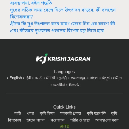
ব্যবস্থাপনা, রইল পদ্ধতি
দুধের সঠিক সময় বেছে নিলে উৎপাদন বাড়বে, কী বলছেন
বিশেষজ্ঞরা?
গ্রীষ্মে কি দুধ উৎপাদন কমে যায়? জেনে নিন এর কারণ কী
এবং কীভাবে দুগ্ধজাত পশুদের বিশেষ যত্ন নিতে হবে
Languages
English
हिंदी
मराठी
ਪੰਜਾਬੀ
தமிழ்
മലയാളം
বাংলা
ಕನ್ನಡ
ଓଡିଆ
অসমীয়া
తెలుగు
Quick Links
বাড়ি
খবর
কৃষি শিক্ষা
সরকারী প্রকল্প
কৃষি যন্ত্রপাতি
কৃষি
বিশ্বকোষ
উদ্যান পালন
পশুপালন
শরীর ও স্বাস্থ্য
আবহাওয়া খবর
#FTB