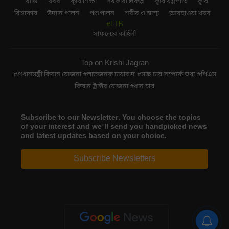
বাড়ি
খবর
কৃষি শিক্ষা
সরকারী প্রকল্প
কৃষি যন্ত্রপাতি
কৃষি
বিশ্বকোষ
উদ্যান পালন
পশুপালন
শরীর ও স্বাস্থ্য
আবহাওয়া খবর
#FTB
সাফল্যের কাহিনী
Top on Krishi Jagran
প্রধানমন্ত্রী কিষান যোজনা
লাভজনক চাষাবাদ
মাছ চাষ সম্পর্কে তথ্য
পিএম
কিষান ট্রাক্টর যোজনা
ধান চাষ
Subscribe to our Newsletter. You choose the topics
of your interest and we'll send you handpicked news
and latest updates based on your choice.
Subscribe Newsletters