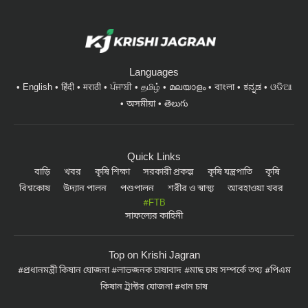
Languages
English
हिंदी
मराठी
ਪੰਜਾਬੀ
தமிழ்
മലയാളം
বাংলা
ಕನ್ನಡ
ଓଡିଆ
অসমীয়া
తెలుగు
Quick Links
বাড়ি
খবর
কৃষি শিক্ষা
সরকারী প্রকল্প
কৃষি যন্ত্রপাতি
কৃষি
বিশ্বকোষ
উদ্যান পালন
পশুপালন
শরীর ও স্বাস্থ্য
আবহাওয়া খবর
#FTB
সাফল্যের কাহিনী
Top on Krishi Jagran
প্রধানমন্ত্রী কিষান যোজনা
লাভজনক চাষাবাদ
মাছ চাষ সম্পর্কে তথ্য
পিএম
কিষান ট্রাক্টর যোজনা
ধান চাষ