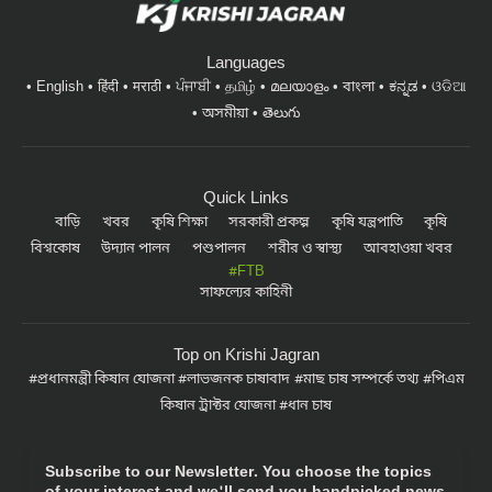
Languages
English
हिंदी
मराठी
ਪੰਜਾਬੀ
தமிழ்
മലയാളം
বাংলা
ಕನ್ನಡ
ଓଡିଆ
অসমীয়া
తెలుగు
Quick Links
বাড়ি
খবর
কৃষি শিক্ষা
সরকারী প্রকল্প
কৃষি যন্ত্রপাতি
কৃষি
বিশ্বকোষ
উদ্যান পালন
পশুপালন
শরীর ও স্বাস্থ্য
আবহাওয়া খবর
#FTB
সাফল্যের কাহিনী
Top on Krishi Jagran
প্রধানমন্ত্রী কিষান যোজনা
লাভজনক চাষাবাদ
মাছ চাষ সম্পর্কে তথ্য
পিএম
কিষান ট্রাক্টর যোজনা
ধান চাষ
Subscribe to our Newsletter. You choose the topics