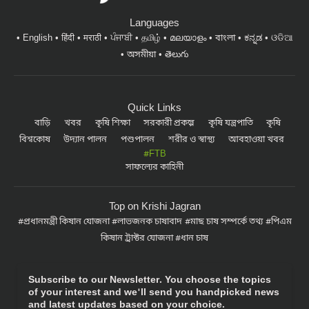
Languages
English
हिंदी
मराठी
ਪੰਜਾਬੀ
தமிழ்
മലയാളം
বাংলা
ಕನ್ನಡ
ଓଡିଆ
অসমীয়া
తెలుగు
Quick Links
বাড়ি
খবর
কৃষি শিক্ষা
সরকারী প্রকল্প
কৃষি যন্ত্রপাতি
কৃষি
বিশ্বকোষ
উদ্যান পালন
পশুপালন
শরীর ও স্বাস্থ্য
আবহাওয়া খবর
#FTB
সাফল্যের কাহিনী
Top on Krishi Jagran
প্রধানমন্ত্রী কিষান যোজনা
লাভজনক চাষাবাদ
মাছ চাষ সম্পর্কে তথ্য
পিএম
কিষান ট্রাক্টর যোজনা
ধান চাষ
Subscribe to our Newsletter. You choose the topics
of your interest and we'll send you handpicked news
and latest updates based on your choice.