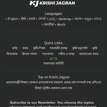
Languages
English
हिंदी
मराठी
ਪੰਜਾਬੀ
தமிழ்
മലയാളം
বাংলা
ಕನ್ನಡ
ଓଡିଆ
অসমীয়া
తెలుగు
Quick Links
বাড়ি
খবর
কৃষি শিক্ষা
সরকারী প্রকল্প
কৃষি যন্ত্রপাতি
কৃষি
বিশ্বকোষ
উদ্যান পালন
পশুপালন
শরীর ও স্বাস্থ্য
আবহাওয়া খবর
#FTB
সাফল্যের কাহিনী
Top on Krishi Jagran
প্রধানমন্ত্রী কিষান যোজনা
লাভজনক চাষাবাদ
মাছ চাষ সম্পর্কে তথ্য
পিএম
কিষান ট্রাক্টর যোজনা
ধান চাষ
Subscribe to our Newsletter. You choose the topics