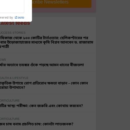
Subscribe Newsletters
wered by
iZooto
Latest feeds
UCCESS STORIES
ৃষিকাজ থেকে ১০০ কোটির টার্নওভার: হেলিকপ্টারের পর
বার উড়োজাহাজের মাধ্যমে কৃষি বিপ্লব আনবেন ড. রাজারাম
্রিপাঠী
EWS
র্ষার অভাবে ভয়ঙ্কর শুঁকে পড়ছে আমন ধানের বীজতলা
EALTH & LIFESTYLE
্রাকৃতিক উপায়ে রোগ প্রতিরোধ ক্ষমতা বাড়ান – কোন কোন
রোয়া উপাদানে?
ORTICULTURE
াটির স্বাস্থ্য পরীক্ষা: কেন জরুরি এবং কোথায় করবেন?
ORTICULTURE
ৈব চাষ বনাম প্রচলিত চাষ: কোনটা লাভজনক?