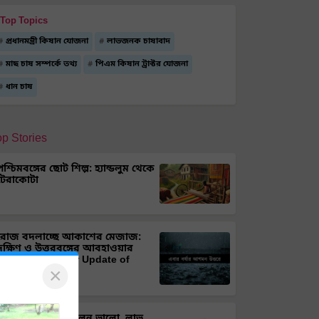
Top Topics
প্রধানমন্ত্রী কিষান যোজনা
লাভজনক চাষাবাদ
মাছ চাষ সম্পর্কে তথ্য
পিএম কিষান ট্রাক্টর যোজনা
ধান চাষ
op Stories
পশ্চিমবঙ্গের ছোট শিল্প: হ্যান্ডলুম থেকে
টেরাকোটা
রোজ বদলাচ্ছে আকাশের মেজাজ:
দক্ষিণ ও উত্তরবঙ্গের আবহাওয়ার
আপডেট (Weather Update of
×
Bengal)
ক্যাপসিকাম চাষে ফলন ভালো, লাভ