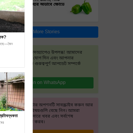
নেই! সরকারি সাহায্যের অভাবে ক্ষোভে
চাষিরা
More Stories
জনক?
ে আসছে—জৈব
আমরা এখন হোয়াটসঅ্যাপেও উপলব্ধ! আমাদের
হোয়াটসঅ্যাপ গ্রুপে যোগ দিন এবং আপনার
প্রয়োজনীয় সর্বাধিক গুরুত্বপূর্ণ আপডেট সম্পর্কে
জানুন।
Join on WhatsApp
আমাদের নিউজলেটার অপশনটি সাবস্ক্রাইব করুন আর
আপনার আগ্রহের বিষয়গুলি বেছে নিন। আমরা
প্রতিবন্ধকতা
আপনার পছন্দ অনুসারে খবর এবং সর্বশেষ
আপডেটগুলি প্রেরণ করব।
ষের