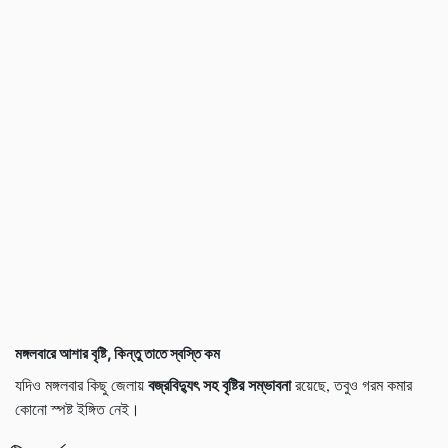
মঙ্গলবারে আশার বৃষ্টি, কিন্তু তাতে স্বস্তি কম
বজ্রবিদ্যুৎ সহ বৃষ্টির সম্ভাবনা
যদিও মঙ্গলবার কিছু জেলায়
রয়েছে, তবুও গরম কমার
কোনো স্পষ্ট ইঙ্গিত নেই।