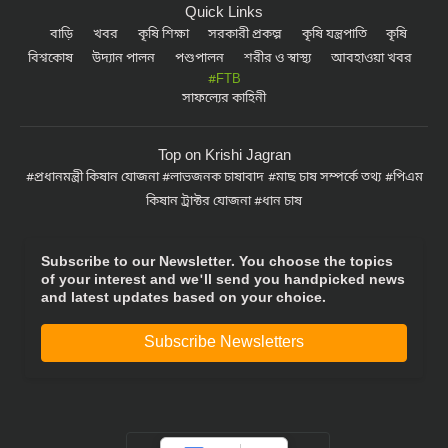
Quick Links
বাড়ি
খবর
কৃষি শিক্ষা
সরকারী প্রকল্প
কৃষি যন্ত্রপাতি
কৃষি
বিশ্বকোষ
উদ্যান পালন
পশুপালন
শরীর ও স্বাস্থ্য
আবহাওয়া খবর
#FTB
সাফল্যের কাহিনী
Top on Krishi Jagran
প্রধানমন্ত্রী কিষান যোজনা
লাভজনক চাষাবাদ
মাছ চাষ সম্পর্কে তথ্য
পিএম
কিষান ট্রাক্টর যোজনা
ধান চাষ
Subscribe to our Newsletter. You choose the topics
of your interest and we'll send you handpicked news
and latest updates based on your choice.
Subscribe Newsletters