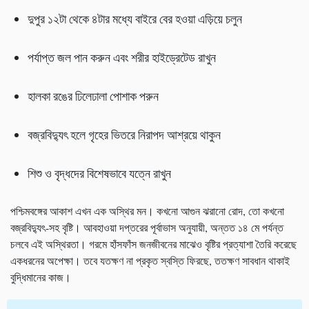
দুপুর ১২টা থেকে ৪টার মধ্যে বাইরে বের হওয়া এড়িয়ে চলুন
পর্যাপ্ত জল পান করুন এবং শরীর হাইড্রেটেড রাখুন
হালকা রঙের ঢিলেঢালা পোশাক পরুন
বজ্রবিদ্যুৎ হলে গৃহের ভিতরে নিরাপদ আশ্রয়ে থাকুন
শিশু ও বৃদ্ধদের বিশেষভাবে যত্নে রাখুন
পশ্চিমবঙ্গের আকাশ এখন এক অস্থির মন। কখনো আগুন ঝরানো রোদ, তো কখনো
বজ্রবিদ্যুৎ-সহ বৃষ্টি। আবহাওয়া দপ্তরের পূর্বাভাস অনুযায়ী, অন্তত ১৪ মে পর্যন্ত
চলবে এই অস্থিরতা। গরমে হাঁসফাঁস জনজীবনের মাঝেও বৃষ্টির প্রত্যাশা তৈরি করেছে
একধরনের অপেক্ষা। তবে যতক্ষণ না প্রকৃত স্বস্তি ফিরছে, ততক্ষণ সাবধান থাকাই
বুদ্ধিমানের কাজ।