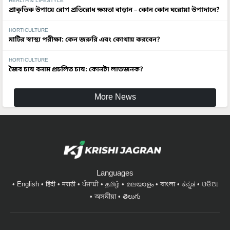
HEALTH & LIFESTYLE
প্রাকৃতিক উপায়ে রোগ প্রতিরোধ ক্ষমতা বাড়ান – কোন কোন ঘরোয়া উপাদানে?
HORTICULTURE
মাটির স্বাস্থ্য পরীক্ষা: কেন জরুরি এবং কোথায় করবেন?
HORTICULTURE
জৈব চাষ বনাম প্রচলিত চাষ: কোনটা লাভজনক?
More News
Languages
English
हिंदी
मराठी
ਪੰਜਾਬੀ
தமிழ்
മലയാളം
বাংলা
ಕನ್ನಡ
ଓଡିଆ
অসমীয়া
తెలుగు