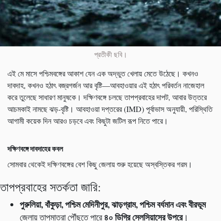
প্রতীকী ছবি।
এই মে মাসে পশ্চিমবঙ্গের আকাশ যেন এক অদ্ভুত খেলায় মেতে উঠেছে। কখনও
দাবদাহ, কখনও হঠাৎ বজ্রগর্জন আর বৃষ্টি—আবহাওয়ার এই হঠাৎ পরিবর্তন নাজেহাল
করে তুলেছে সাধারণ মানুষকে। দক্ষিণবঙ্গে চলছে তাপপ্রবাহের দাপট, আবার উত্তরে
আচমকাই নামছে ঝড়-বৃষ্টি। আবহাওয়া দপ্তরের (IMD) পূর্বাভাস অনুযায়ী, পরিস্থিতি
আগামী কয়েক দিন আরও চড়বে এবং কিছুটা জটিল রূপ নিতে পারে।
দক্ষিণবঙ্গে দাবদাহের কবল
সোমবার থেকেই দক্ষিণবঙ্গের বেশ কিছু জেলায় শুরু হয়েছে অস্বস্তিকর গরম।
তাপপ্রবাহের সতর্কতা জারি:
পুরুলিয়া
,
বাঁকুড়া
,
পশ্চিম মেদিনীপুর
,
ঝাড়গ্রাম
,
পশ্চিম বর্ধমান এবং বীরভূম
৪০ ডিগ্রি সেলসিয়াসের উপরে
জেলায় তাপমাত্রা পৌঁছতে পারে
।