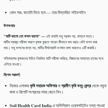
কোন সার, কতোটা দিতে হবে — তার বিস্তারিত গাইডলাইন
উপসংহার
"
মাটি ভালো তো ফসল ভালো"
—
এই কথাটা শুধু প্রবাদ নয়, বাস্তব সত্য।
মাটির স্বাস্থ্য পরীক্ষা করলে কৃষক বুঝতে পারেন কীভাবে কম খরচে বেশি ফলন করা
যায়। শুধু ফলনের জন্য নয়, মাটির দীর্ঘমেয়াদি গুণমান রক্ষা করতেও এটি জরুরি।
পশ্চিমবঙ্গের কৃষকদের উচিত নিয়মিত মাটি পরীক্ষা করিয়ে, বিজ্ঞানের সাহায্যে চাষের পথে
এগিয়ে যাওয়া।
বিশেষ পরামর্শ:
কৃষি সহায়ক অফিসার
গ্রামীণ কৃষি বন্ধু কেন্দ্র
নিজের এলাকার
বা
থেকে নমুনা
জমা ও রিপোর্ট সংগ্রহের সময় জেনে নিন।
Soil Health Card India
-র অফিসিয়াল ওয়েবসাইটেও তথ্য পাওয়া