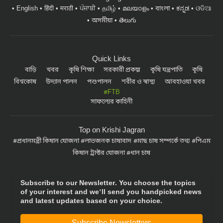
English
हिंदी
मराठी
ਪੰਜਾਬੀ
தமிழ்
മലയാളം
বাংলা
ಕನ್ನಡ
ଓଡିଆ
অসমীয়া
తెలుగు
Quick Links
বাড়ি
খবর
কৃষি শিক্ষা
সরকারী প্রকল্প
কৃষি যন্ত্রপাতি
কৃষি
বিশ্বকোষ
উদ্যান পালন
পশুপালন
শরীর ও স্বাস্থ্য
আবহাওয়া খবর
#FTB
সাফল্যের কাহিনী
Top on Krishi Jagran
প্রধানমন্ত্রী কিষান যোজনা
লাভজনক চাষাবাদ
মাছ চাষ সম্পর্কে তথ্য
পিএম
কিষান ট্রাক্টর যোজনা
ধান চাষ
Subscribe to our Newsletter. You choose the topics
of your interest and we'll send you handpicked news
and latest updates based on your choice.