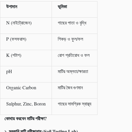
উপাদান
ভূমিকা
N (নাইট্রোজেন)
গাছের পাতা ও বৃদ্ধি
P (ফসফরাস)
শিকড় ও ফুল/ফল
K (পটাশ)
রোগ প্রতিরোধ ও ফল
pH
মাটির অম্লতা/ক্ষারতা
Organic Carbon
মাটির জৈব গুণমান
Sulphur, Zinc, Boron
গাছের সামগ্রিক স্বাস্থ্য
কোথায় করবেন মাটির পরীক্ষা
?
১.
সরকারি মাটি পরীক্ষাগার (
Soil Testing Lab)