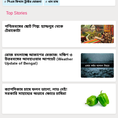
পিএম কিষান ট্রাক্টর যোজনা
ধান চাষ
Top Stories
পশ্চিমবঙ্গের ছোট শিল্প: হ্যান্ডলুম থেকে
টেরাকোটা
রোজ বদলাচ্ছে আকাশের মেজাজ: দক্ষিণ ও
উত্তরবঙ্গের আবহাওয়ার আপডেট (Weather
Update of Bengal)
ক্যাপসিকাম চাষে ফলন ভালো, লাভ নেই!
সরকারি সাহায্যের অভাবে ক্ষোভে চাষিরা