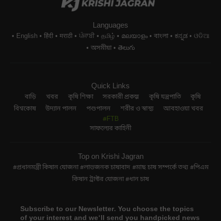
Languages
English
हिंदी
मराठी
ਪੰਜਾਬੀ
தமிழ்
മലയാളം
বাংলা
ಕನ್ನಡ
ଓଡିଆ
অসমীয়া
తెలుగు
Quick Links
বাড়ি
খবর
কৃষি শিক্ষা
সরকারী প্রকল্প
কৃষি যন্ত্রপাতি
কৃষি
বিশ্বকোষ
উদ্যান পালন
পশুপালন
শরীর ও স্বাস্থ্য
আবহাওয়া খবর
#FTB
সাফল্যের কাহিনী
Top on Krishi Jagran
প্রধানমন্ত্রী কিষান যোজনা
লাভজনক চাষাবাদ
মাছ চাষ সম্পর্কে তথ্য
পিএম
কিষান ট্রাক্টর যোজনা
ধান চাষ
Subscribe to our Newsletter. You choose the topics
of your interest and we'll send you handpicked news