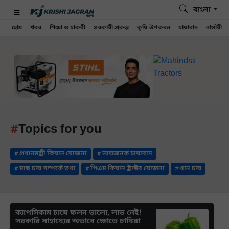
বাংলা
হোম
খবর
শিক্ষা ও চাকরী
সরকারী প্রকল্প
কৃষি উপকরন
চাষাবাদ
নার্সারী
Topics for you
প্রধানমন্ত্রী কিষান যোজনা
লাভজনক চাষাবাদ
মাছ চাষ সম্পর্কে তথ্য
পিএম কিষান ট্রাক্টর যোজনা
ধান চাষ
ক্যাপসিকাম চাষে ফলন ভালো, লাভ নেই!
সরকারি সাহায্যের অভাবে ক্ষোভে চাষিরা