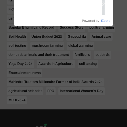
Krishi Bandu
Onion Cultivation
MSP
Flower and Horticulture
Rice Processing and Production
Lemongrass
Food & Travel
Women Success Stories
Powered by
iZooto
Banglar Bhumi Land Record
Success Story
poultry farming
Soil Health
Union Budget 2023
Gypsophila
Animal care
soil testing
mushroom farming
global warming
domestic animals and their treatment
fertilizers
pet birds
Yoga Day 2023
Awards in Agriculture
soil testing
Entertainment news
Mahindra Tractors Millionaire Farmer of India Awards 2023
agricultural scientist
FPO
International Women's Day
MFOI 2024