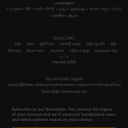
Languages
English
हिंदी
मराठी
ਪੰਜਾਬੀ
தமிழ்
മലയാളം
বাংলা
ಕನ್ನಡ
ଓଡିଆ
অসমীয়া
తెలుగు
Quick Links
বাড়ি
খবর
কৃষি শিক্ষা
সরকারী প্রকল্প
কৃষি যন্ত্রপাতি
কৃষি
বিশ্বকোষ
উদ্যান পালন
পশুপালন
শরীর ও স্বাস্থ্য
আবহাওয়া খবর
#FTB
সাফল্যের কাহিনী
Top on Krishi Jagran
প্রধানমন্ত্রী কিষান যোজনা
লাভজনক চাষাবাদ
মাছ চাষ সম্পর্কে তথ্য
পিএম
কিষান ট্রাক্টর যোজনা
ধান চাষ
Subscribe to our Newsletter. You choose the topics
of your interest and we'll send you handpicked news
and latest updates based on your choice.