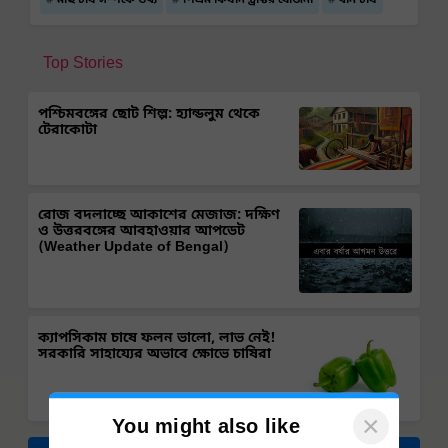
মাছ চাষ সম্পর্কে তথ্য
পিএম কিষান ট্রাক্টর যোজনা
ধান চাষ
Top Stories
পশ্চিমবঙ্গের ছোট শিল্প: হ্যান্ডলুম থেকে
টেরাকোটা
রোজ বদলাচ্ছে আকাশের মেজাজ: দক্ষিণ
ও উত্তরবঙ্গের আবহাওয়ার আপডেট
(Weather Update of Bengal)
ক্যাপসিকাম চাষে ফলন ভালো, লাভ নেই!
সরকারি সাহায্যের অভাবে ক্ষোভে চাষিরা
×
You might also like