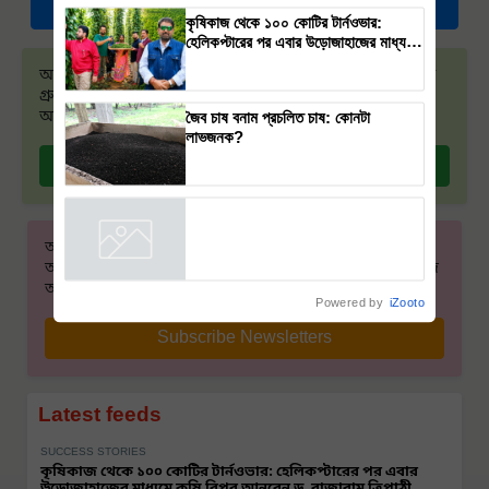
More Stories
কৃষিকাজ থেকে ১০০ কোটির টার্নওভার:
হেলিকপ্টারের পর এবার উড়োজাহাজের মাধ্যমে
কৃষি বিপ্লব আনবেন ড. রাজারাম ত্রিপাঠী
আমরা এখন হোয়াটসঅ্যাপেও উপলব্ধ! আমাদের হোয়াটসঅ্যাপ
গ্রুপে যোগ দিন এবং আপনার প্রয়োজনীয় সর্বাধিক গুরুত্বপূর্ণ
জৈব চাষ বনাম প্রচলিত চাষ: কোনটা
আপডেট সম্পর্কে জানুন।
লাভজনক?
Join on WhatsApp
আমাদের নিউজলেটার অপশনটি সাবস্ক্রাইব করুন আর
আপনার আগ্রহের বিষয়গুলি বেছে নিন। আমরা আপনার পছন্দ
অনুসারে খবর এবং সর্বশেষ আপডেটগুলি প্রেরণ করব।
Powered by
iZooto
Subscribe Newsletters
Latest feeds
SUCCESS STORIES
কৃষিকাজ থেকে ১০০ কোটির টার্নওভার: হেলিকপ্টারের পর এবার
উড়োজাহাজের মাধ্যমে কৃষি বিপ্লব আনবেন ড. রাজারাম ত্রিপাঠী