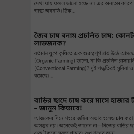
দেখা যায় ফসল ভালো হচ্ছে না। এর অন্যতম কারণ
স্বাস্থ্য অবনতি। ঠিক…
জৈব চাষ বনাম প্রচলিত চাষ: কোনট
লাভজনক?
বর্তমান যুগে কৃষিতে এক গুরুত্বপূর্ণ প্রশ্ন উঠে 
(Organic Farming) ভালো, না কি প্রচলিত রাসায়ন
(Conventional Farming)? দুই পদ্ধতিরই সুবিধা ও
রয়েছে।…
বাড়ির ছাদে চাষ করে মাসে হাজার 
– জানুন কিভাবে!
আজকের দিনে শহরে জমির অভাব হলেও চাষ করা
অসম্ভব নয়। অনেকেই জানেন না—নিজের বাড়ির ছ
এক টুকরো সবুজ খামার। শুধু শখের জন্য…