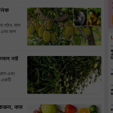
ানিক
য গঠন, স্বাদ
জি এবং ফল
S
ক
এ
সল নষ্ট
ত
N
 রোগ এবং
ব
তি একটি
H
প
ঘ
H
 করুন, কম
ম