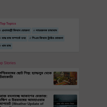
Top Topics
প্রধানমন্ত্রী কিষান যোজনা
লাভজনক চাষাবাদ
মাছ চাষ সম্পর্কে তথ্য
পিএম কিষান ট্রাক্টর যোজনা
ধান চাষ
op Stories
পশ্চিমবঙ্গের ছোট শিল্প: হ্যান্ডলুম থেকে
টেরাকোটা
রোজ বদলাচ্ছে আকাশের মেজাজ:
দক্ষিণ ও উত্তরবঙ্গের আবহাওয়ার
আপডেট (Weather Update of