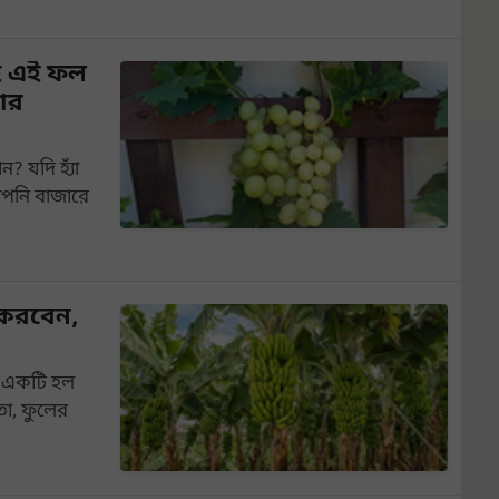
ই এই ফল
ার
 যদি হ্যাঁ
পনি বাজারে
 করবেন,
যে একটি হল
তা, ফুলের