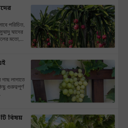
াদের
সাবে পরিচিত,
্বাদু স্বাদের
ফসলের মতো,…
এই
 গাছ লাগাতে
গুরুত্বপূর্ণ
…
টি বিষয়