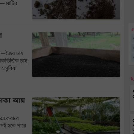
 — মাটির
#
া
আসছে—জৈব চাষ
িকভিত্তিক চাষ
 অসুবিধা
T
টাকা আয়
 একেবারে
াদই হতে পারে