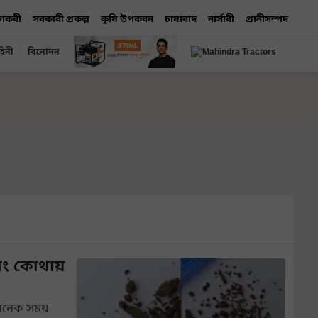
 চাকরী
সরকারী প্রকল্প
কৃষি উপকরন
চাষাবাদ
নার্সারী
প্রানীসম্পদ
হিনী
বিনোদন
 এবং কোথায়
 অনেক সময়