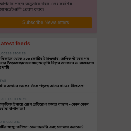
আপনার পছন্দ অনুসারে খবর এবং সর্বশেষ
আপডেটগুলি প্রেরণ করব।
Subscribe Newsletters
Latest feeds
UCCESS STORIES
ৃষিকাজ থেকে ১০০ কোটির টার্নওভার: হেলিকপ্টারের পর
বার উড়োজাহাজের মাধ্যমে কৃষি বিপ্লব আনবেন ড. রাজারাম
্রিপাঠী
EWS
র্ষার অভাবে ভয়ঙ্কর শুঁকে পড়ছে আমন ধানের বীজতলা
EALTH & LIFESTYLE
্রাকৃতিক উপায়ে রোগ প্রতিরোধ ক্ষমতা বাড়ান – কোন কোন
রোয়া উপাদানে?
ORTICULTURE
াটির স্বাস্থ্য পরীক্ষা: কেন জরুরি এবং কোথায় করবেন?