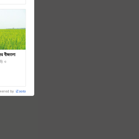
নের বীজতলা
ড়ি ও
wered by
iZooto