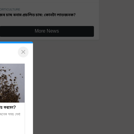
ORTICULTURE
ৈব চাষ বনাম প্রচলিত চাষ: কোনটা লাভজনক?
More News
×
োথায় করবেন?
 অনেক সময় দেখা