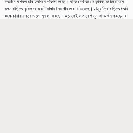
বর্তমানে মাশরুম চাষ ফ্যাশনে পরিণত হচ্ছে। যাকে দেখবেন সে কৃষিকাজে নিয়োজিত।
এখন বাড়িতে কৃষিকাজ একটি সাধারণ ব্যাপার হয়ে দাঁড়িয়েছে। মানুষ নিজ বাড়িতে তৈরি
কক্ষে চাষাবাদ করে ভালো মুনাফা করছে। অনেকেই এত বেশি মুনাফা অর্জন করছেন যা
শুনলে আপনিও অবাক হবেন।
আজকের নিবন্ধে আমরা এমন একটি বিষয় সম্পর্কে কথা বলব। চাষাবাদ করে ধনী
মাশরুম চাষের
হচ্ছেন কৃষকরা। আমরা
কথা বলছি । যার ফলে অনেক চাষি প্রচুর
লাভবান হচ্ছেন। আপনি জেনে অবাক হবেন যে অনেক কৃষক মাশরুম চাষ থেকে 20
গুণ পর্যন্ত মুনাফা অর্জন করছেন। এমন পরিস্থিতিতে, আপনিও যদি কম খরচে এবং
অল্প জায়গায় চাষ করে ভালো আয় করতে চান, তাহলে অবশ্যই এই খবরটি পড়ুন।