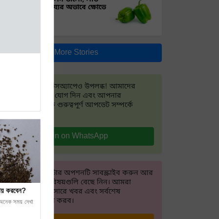
নেই! সরকারি সাহায্যের অভাবে ক্ষোভে
চাষিরা
More Stories
ও ড্রোন কীভাবে
আমরা এখন হোয়াটসঅ্যাপেও উপলব্ধ! আমাদের
হোয়াটসঅ্যাপ গ্রুপে যোগ দিন এবং আপনার
প্রয়োজনীয় সর্বাধিক গুরুত্বপূর্ণ আপডেট সম্পর্কে
জানুন।
Join on WhatsApp
আমাদের নিউজলেটার অপশনটি সাবস্ক্রাইব করুন আর
আপনার আগ্রহের বিষয়গুলি বেছে নিন। আমরা
োথায় করবেন?
আপনার পছন্দ অনুসারে খবর এবং সর্বশেষ
আপডেটগুলি প্রেরণ করব।
 অনেক সময় দেখা