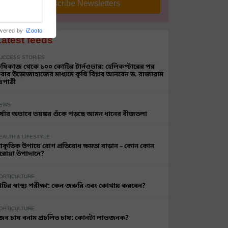
Subscribe Newsletters
wered by
iZooto
Latest feeds
UCCESS STORIES
ৃষিকাজ থেকে ১০০ কোটির টার্নওভার: হেলিকপ্টারের পর
বার উড়োজাহাজের মাধ্যমে কৃষি বিপ্লব আনবেন ড. রাজারাম
্রিপাঠী
EWS
র্ষার অভাবে ভয়ঙ্কর শুঁকে পড়ছে আমন ধানের বীজতলা
EALTH & LIFESTYLE
্রাকৃতিক উপায়ে রোগ প্রতিরোধ ক্ষমতা বাড়ান – কোন কোন
রোয়া উপাদানে?
ORTICULTURE
াটির স্বাস্থ্য পরীক্ষা: কেন জরুরি এবং কোথায় করবেন?
ORTICULTURE
ৈব চাষ বনাম প্রচলিত চাষ: কোনটা লাভজনক?