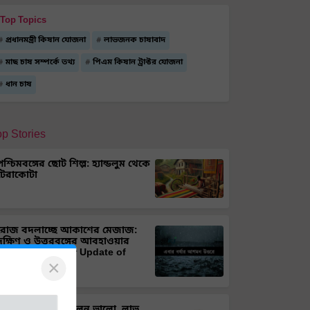
Top Topics
প্রধানমন্ত্রী কিষান যোজনা
লাভজনক চাষাবাদ
মাছ চাষ সম্পর্কে তথ্য
পিএম কিষান ট্রাক্টর যোজনা
ধান চাষ
op Stories
পশ্চিমবঙ্গের ছোট শিল্প: হ্যান্ডলুম থেকে
টেরাকোটা
রোজ বদলাচ্ছে আকাশের মেজাজ:
দক্ষিণ ও উত্তরবঙ্গের আবহাওয়ার
আপডেট (Weather Update of
×
Bengal)
ক্যাপসিকাম চাষে ফলন ভালো, লাভ