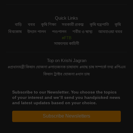
Quick Links
বাড়ি
খবর
কৃষি শিক্ষা
সরকারী প্রকল্প
কৃষি যন্ত্রপাতি
কৃষি
বিশ্বকোষ
উদ্যান পালন
পশুপালন
শরীর ও স্বাস্থ্য
আবহাওয়া খবর
#FTB
সাফল্যের কাহিনী
Top on Krishi Jagran
প্রধানমন্ত্রী কিষান যোজনা
লাভজনক চাষাবাদ
মাছ চাষ সম্পর্কে তথ্য
পিএম
কিষান ট্রাক্টর যোজনা
ধান চাষ
Subscribe to our Newsletter. You choose the topics
of your interest and we'll send you handpicked news
and latest updates based on your choice.
Subscribe Newsletters