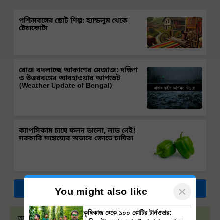
পশ্চিমবঙ্গের ছোট শিল্প: হ্যান্ডলুম থেকে
টেরাকোটা
রোজ বদলাচ্ছে আকাশের মেজাজ: দক্ষিণ
ও উত্তরবঙ্গের আবহাওয়ার আপডেট
(Weather Update of Bengal)
ক্যাপসিকাম চাষে ফলন ভালো, লাভ নেই!
সরকারি সাহায্যের অভাবে ক্ষোভে চাষিরা
×
More Stories
You might also like
কৃষিকাজ থেকে ১০০ কোটির টার্নওভার:
আমরা এখন হোয়াটসঅ্যাপেও উপলব্ধ! আমাদের হোয়াটসঅ্যাপ