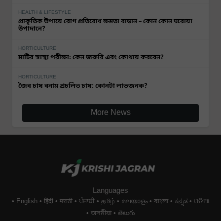
HEALTH & LIFESTYLE
প্রাকৃতিক উপায়ে রোগ প্রতিরোধ ক্ষমতা বাড়ান – কোন কোন ঘরোয়া
উপাদানে?
HORTICULTURE
মাটির স্বাস্থ্য পরীক্ষা: কেন জরুরি এবং কোথায় করবেন?
HORTICULTURE
জৈব চাষ বনাম প্রচলিত চাষ: কোনটা লাভজনক?
More News
Languages
English
हिंदी
मराठी
ਪੰਜਾਬੀ
தமிழ்
മലയാളം
বাংলা
ಕನ್ನಡ
ଓଡିଆ
অসমীয়া
తెలుగు