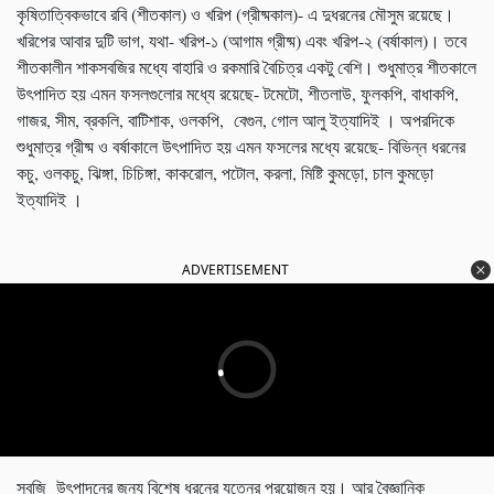
কৃষিতাত্বিকভাবে রবি (শীতকাল) ও খরিপ (গ্রীষ্মকাল)- এ দুধরনের মৌসুম রয়েছে।
খরিপের আবার দুটি ভাগ, যথা- খরিপ-১ (আগাম গ্রীষ্ম) এবং খরিপ-২ (বর্ষাকাল)। তবে
শীতকালীন শাকসবজির মধ্যে বাহারি ও রকমারি বৈচিত্র একটু বেশি। শুধুমাত্র শীতকালে
উৎপাদিত হয় এমন ফসলগুলোর মধ্যে রয়েছে- টমেটো, শীতলাউ, ফুলকপি, বাধাকপি,
গাজর, সীম, ব্রকলি, বাটিশাক, ওলকপি, বেগুন, গোল আলু ইত্যাদিই । অপরদিকে
শুধুমাত্র গ্রীষ্ম ও বর্ষাকালে উৎপাদিত হয় এমন ফসলের মধ্যে রয়েছে- বিভিন্ন ধরনের
কচু, ওলকচু, ঝিঙ্গা, চিচিঙ্গা, কাকরোল, পটোল, করলা, মিষ্টি কুমড়ো, চাল কুমড়ো
ইত্যাদিই ।
ADVERTISEMENT
সবজি উৎপাদনের জন্য বিশেষ ধরনের যত্নের প্রয়োজন হয়। আর বৈজ্ঞানিক
পদ্ধতিতে চাষ করে অল্প পরিমাণ জায়গায় অধিক পরিমাণ ফসল ফলিয়ে লাভবান হওয়া