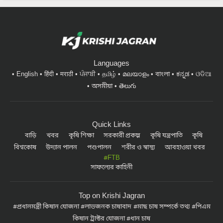
Languages
English
हिंदी
मराठी
ਪੰਜਾਬੀ
தமிழ்
മലയാളം
বাংলা
ಕನ್ನಡ
ଓଡିଆ
অসমীয়া
తెలుగు
Quick Links
বাড়ি
খবর
কৃষি শিক্ষা
সরকারী প্রকল্প
কৃষি যন্ত্রপাতি
কৃষি
বিশ্বকোষ
উদ্যান পালন
পশুপালন
শরীর ও স্বাস্থ্য
আবহাওয়া খবর
#FTB
সাফল্যের কাহিনী
Top on Krishi Jagran
প্রধানমন্ত্রী কিষান যোজনা
লাভজনক চাষাবাদ
মাছ চাষ সম্পর্কে তথ্য
পিএম
কিষান ট্রাক্টর যোজনা
ধান চাষ