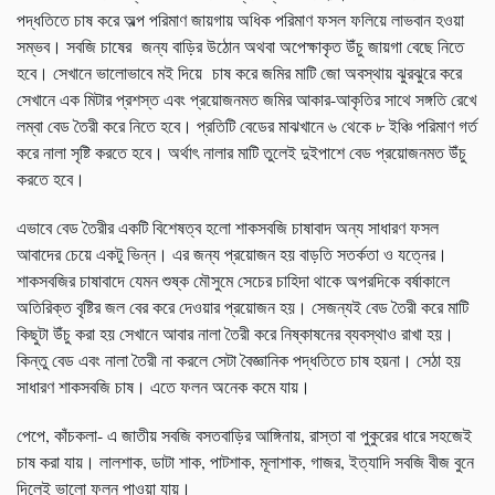
সম্ভব। সবজি চাষের জন্য বাড়ির উঠোন অথবা অপেক্ষাকৃত উঁচু জায়গা বেছে নিতে
হবে। সেখানে ভালোভাবে মই দিয়ে চাষ করে জমির মাটি জো অবস্থায় ঝুরঝুরে করে
সেখানে এক মিটার প্রশস্ত এবং প্রয়োজনমত জমির আকার-আকৃতির সাথে সঙ্গতি রেখে
লম্বা বেড তৈরী করে নিতে হবে। প্রতিটি বেডের মাঝখানে ৬ থেকে ৮ ইঞ্চি পরিমাণ গর্ত
করে নালা সৃষ্টি করতে হবে। অর্থাৎ নালার মাটি তুলেই দুইপাশে বেড প্রয়োজনমত উঁচু
করতে হবে।
এভাবে বেড তৈরীর একটি বিশেষত্ব হলো শাকসবজি চাষাবাদ অন্য সাধারণ ফসল
আবাদের চেয়ে একটু ভিন্ন। এর জন্য প্রয়োজন হয় বাড়তি সতর্কতা ও যত্নের।
শাকসবজির চাষাবাদে যেমন শুষ্ক মৌসুমে সেচের চাহিদা থাকে অপরদিকে বর্ষাকালে
অতিরিক্ত বৃষ্টির জল বের করে দেওয়ার প্রয়োজন হয়। সেজন্যই বেড তৈরী করে মাটি
কিছুটা উঁচু করা হয় সেখানে আবার নালা তৈরী করে নিষ্কাষনের ব্যবস্থাও রাখা হয়।
কিন্তু বেড এবং নালা তৈরী না করলে সেটা বৈজ্ঞানিক পদ্ধতিতে চাষ হয়না। সেঠা হয়
সাধারণ শাকসবজি চাষ। এতে ফলন অনেক কমে যায়।
পেপে, কাঁচকলা- এ জাতীয় সবজি বসতবাড়ির আঙ্গিনায়, রাস্তা বা পুকুরের ধারে সহজেই
চাষ করা যায়। লালশাক, ডাটা শাক, পাটশাক, মূলাশাক, গাজর, ইত্যাদি সবজি বীজ বুনে
দিলেই ভালো ফলন পাওয়া যায়।