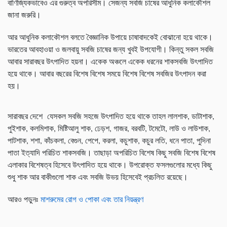
বাণিজ্যিকভাবেও এর গুরুত্ব অপরিসীম। সেজন্য সবজি চাষের আধুনিক কলাকৌশল
জানা জরুরি।
আর আধুনিক কলাকৌশল বলতে বৈজ্ঞানিক উপায়ে চাষাবাদকেই বোঝানো হয়ে থাকে।
ভারতের আবহাওয়া ও জলবায়ু সবজি চাষের জন্য খুবই উপযোগী। কিন্তু সকল সবজি
আবার সারাবছর উৎপাদিত হয়না। একেক অঞ্চলে একেক ধরনের শাকসবজি উৎপাদিত
হয়ে থাকে। আবার বছরের বিশেষ বিশেষ সময়ে বিশেষ বিশেষ সবজির উৎপাদন করা
হয়।
সারাবছর দেশে যেসকল সবজি সহজে উৎপাদিত হয়ে থাকে তাহল লালশাক, ডাটাশাক,
পুইশাক, কলমিশাক, মিষ্টিআলু শাক, ঢেড়শ, গাজর, বরবটি, টমেটো, লাউ ও লাউশাক,
পাটশাক, শশা, কাঁচকলা, বেগুন, পেপে, করলা, কচুশাক, কচুর লতি, ধনে পাতা, পুদিনা
পাতা ইত্যাদি পরিচিত শাকসবজি। তাছাড়া অপরিচিত বিশেষ কিছু সবজি বিশেষ বিশেষ
এলাকার বিশেষত্ব হিসেবে উৎপাদিত হয়ে থাকে। উপরোক্ত ফসলগুলোর মধ্যে কিছু
শুধু শাক আর বাকীগুলো শাক এবং সবজি উভয় হিসেবেই প্রচলিত রয়েছে।
আরও পড়ুনঃ
মাশরুমের রোগ ও পোকা এবং তার নিয়ন্ত্রণ