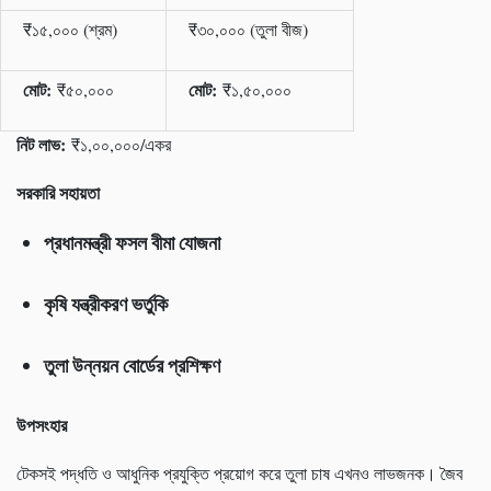
₹১৫,০০০ (শ্রম)
₹৩০,০০০ (তুলা বীজ)
মোট:
মোট:
₹৫০,০০০
₹১,৫০,০০০
নিট লাভ:
₹১,০০,০০০/একর
সরকারি সহায়তা
প্রধানমন্ত্রী ফসল বীমা যোজনা
কৃষি যন্ত্রীকরণ ভর্তুকি
তুলা উন্নয়ন বোর্ডের প্রশিক্ষণ
উপসংহার
টেকসই পদ্ধতি ও আধুনিক প্রযুক্তি প্রয়োগ করে তুলা চাষ এখনও লাভজনক। জৈব