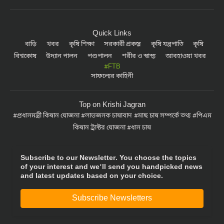
Quick Links
বাড়ি
খবর
কৃষি শিক্ষা
সরকারী প্রকল্প
কৃষি যন্ত্রপাতি
কৃষি
বিশ্বকোষ
উদ্যান পালন
পশুপালন
শরীর ও স্বাস্থ্য
আবহাওয়া খবর
#FTB
সাফল্যের কাহিনী
Top on Krishi Jagran
প্রধানমন্ত্রী কিষান যোজনা
লাভজনক চাষাবাদ
মাছ চাষ সম্পর্কে তথ্য
পিএম
কিষান ট্রাক্টর যোজনা
ধান চাষ
Subscribe to our Newsletter. You choose the topics
of your interest and we'll send you handpicked news
and latest updates based on your choice.
Subscribe Newsletters