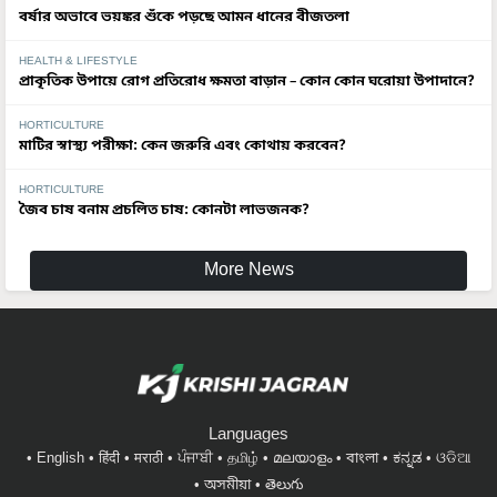
বর্ষার অভাবে ভয়ঙ্কর শুঁকে পড়ছে আমন ধানের বীজতলা
HEALTH & LIFESTYLE
প্রাকৃতিক উপায়ে রোগ প্রতিরোধ ক্ষমতা বাড়ান – কোন কোন ঘরোয়া উপাদানে?
HORTICULTURE
মাটির স্বাস্থ্য পরীক্ষা: কেন জরুরি এবং কোথায় করবেন?
HORTICULTURE
জৈব চাষ বনাম প্রচলিত চাষ: কোনটা লাভজনক?
More News
Languages
English
हिंदी
मराठी
ਪੰਜਾਬੀ
தமிழ்
മലയാളം
বাংলা
ಕನ್ನಡ
ଓଡିଆ
অসমীয়া
తెలుగు