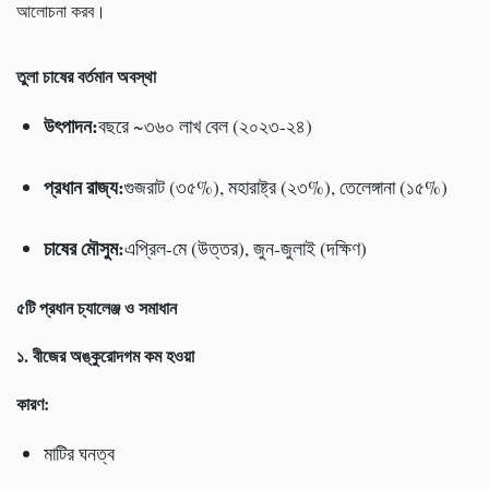
আলোচনা করব।
তুলা চাষের বর্তমান অবস্থা
উৎপাদন:
বছরে ~৩৬০ লাখ বেল (২০২৩-২৪)
প্রধান রাজ্য:
গুজরাট (৩৫%), মহারাষ্ট্র (২৩%), তেলেঙ্গানা (১৫%)
চাষের মৌসুম:
এপ্রিল-মে (উত্তর), জুন-জুলাই (দক্ষিণ)
৫টি প্রধান চ্যালেঞ্জ ও সমাধান
১. বীজের অঙ্কুরোদগম কম হওয়া
কারণ:
মাটির ঘনত্ব