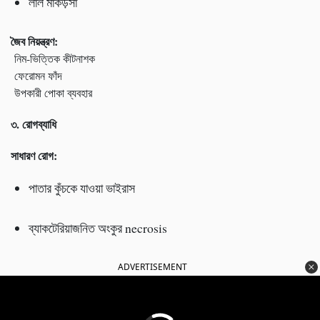
লাল মাকড়সা
জৈব নিয়ন্ত্রণ:
নিম-ভিত্তিক কীটনাশক
ফেরোমন ফাঁদ
উপকারী পোকা ব্যবহার
৩. রোগব্যাধি
সাধারণ রোগ:
পাতার কুঁচকে যাওয়া ভাইরাস
ব্যাকটেরিয়াজনিত অংকুর necrosis
ADVERTISEMENT