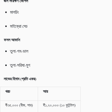
জল সংরক্ষণ কৌশল
মালচিং
মাইক্রো সেচ
ফসল আবর্তন
তুলা-গম-ডাল
তুলা-সরিষা-মুগ
লাভের হিসাব (প্রতি একর)
খরচ
আয়
₹৩৫,০০০ (বীজ, সার)
₹১,২০,০০০ (১০ কুইন্টাল)