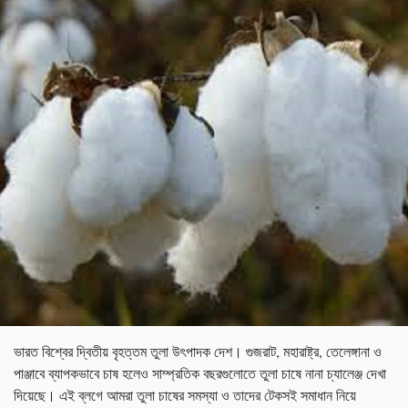
ভারত বিশ্বের দ্বিতীয় বৃহত্তম তুলা উৎপাদক দেশ। গুজরাট, মহারাষ্ট্র, তেলেঙ্গানা ও
পাঞ্জাবে ব্যাপকভাবে চাষ হলেও সাম্প্রতিক বছরগুলোতে তুলা চাষে নানা চ্যালেঞ্জ দেখা
দিয়েছে। এই ব্লগে আমরা তুলা চাষের সমস্যা ও তাদের টেকসই সমাধান নিয়ে