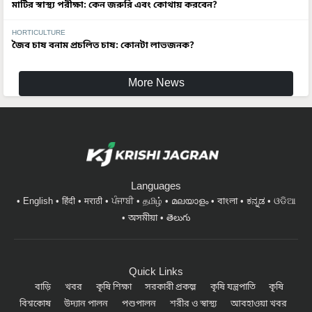
HORTICULTURE
জৈব চাষ বনাম প্রচলিত চাষ: কোনটা লাভজনক?
More News
Languages
English
हिंदी
मराठी
ਪੰਜਾਬੀ
தமிழ்
മലയാളം
বাংলা
ಕನ್ನಡ
ଓଡିଆ
অসমীয়া
తెలుగు
Quick Links
বাড়ি
খবর
কৃষি শিক্ষা
সরকারী প্রকল্প
কৃষি যন্ত্রপাতি
কৃষি
বিশ্বকোষ
উদ্যান পালন
পশুপালন
শরীর ও স্বাস্থ্য
আবহাওয়া খবর
#FTB