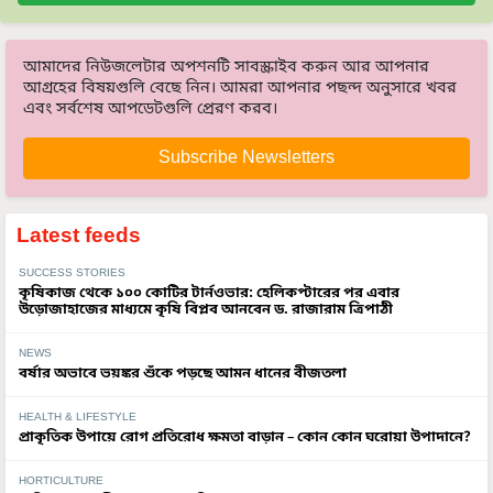
আমাদের নিউজলেটার অপশনটি সাবস্ক্রাইব করুন আর আপনার
আগ্রহের বিষয়গুলি বেছে নিন। আমরা আপনার পছন্দ অনুসারে খবর
এবং সর্বশেষ আপডেটগুলি প্রেরণ করব।
Subscribe Newsletters
Latest feeds
SUCCESS STORIES
কৃষিকাজ থেকে ১০০ কোটির টার্নওভার: হেলিকপ্টারের পর এবার
উড়োজাহাজের মাধ্যমে কৃষি বিপ্লব আনবেন ড. রাজারাম ত্রিপাঠী
NEWS
বর্ষার অভাবে ভয়ঙ্কর শুঁকে পড়ছে আমন ধানের বীজতলা
HEALTH & LIFESTYLE
প্রাকৃতিক উপায়ে রোগ প্রতিরোধ ক্ষমতা বাড়ান – কোন কোন ঘরোয়া উপাদানে?
HORTICULTURE
মাটির স্বাস্থ্য পরীক্ষা: কেন জরুরি এবং কোথায় করবেন?