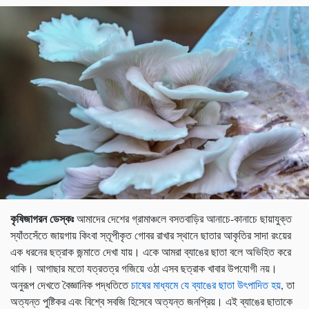
কৃষিজাগরন ডেস্কঃ
আমাদের দেশের গ্রামাঞ্চলে বসতবাড়ির আনাচে-কানাচে ছায়াযুক্ত
স্যাঁতসেঁতে জায়গায় কিংবা স্তূপীকৃত গোবর রাখার স্থানে ছাতার আকৃতির সাদা রংয়ের
এক ধরনের ছত্রাক জন্মাতে দেখা যায়। একে আমরা ব্যাঙের ছাতা বলে অভিহিত করে
থাকি। আগাছার মতো যত্রতত্র গজিয়ে ওঠা এসব ছত্রাক খাবার উপযোগী নয়।
অনুরূপ দেখতে বৈজ্ঞানিক পদ্ধতিতে
চাষের মাধ্যমে যে ব্যাঙের ছাতা উৎপাদিত হয়
, তা
অত্যন্ত পুষ্টিকর এবং বিশ্বে সবজি হিসেবে অত্যন্ত জনপ্রিয়। এই ব্যাঙের ছাতাকে