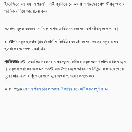
ইংরেজিতে বলা হয় ‘মাশরুম’। এই প্রতিবেদনে আমরা মাশরুমের রোগ জীবানু ও তার
প্রতিকার নিয়ে আলোচনা করব।
সতর্কতা মূলক ব্যবস্থা না নিলে মাশরুমে বিভিন্ন রকমের রোগ জীবানু হতে পারে।
১
.
রোগ
:
সবুজ ছত্রাক (ট্রাইকোর্ডামা ভিরিডি) বন মাশরুমের ক্ষেত্রে সবুজ রঙের
ছত্রাকের অন্তখণ দেয়া যায়।
প্রতিকারঃ
৪% ফরমালিন দ্রবনের মধ্যে তুলো ভিজিয়ে সবুজ অংশে লাগিয়ে দিতে হবে
। সবুজ ছত্রাকের আক্রমণ ৬০% এর উপরে হলে আক্রান্ত সিলিন্ডারকে ঘরে থেকে
দূরে কোন যায়গায় পুঁতে ফেলতে হবে অথবা পুড়িয়ে ফেলতে হবে।
আরও পড়ুনঃ
কেন মাশরুম চাষ লাভজক ? জানুন কয়েকটি গুরুত্বপূর্ন কারন