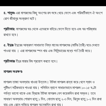
৪
.
শামুকঃ
এরা মাশরুমের কিছু অংশের রস শুষে খেয়ে ফেলে এবং পরিবর্তীকালে ঐ অংশে
রোগ জীবানুর সংক্রমণ ঘটে।
প্রতিকার
:
মাশরুমের ঘর থেকে এদেরকে বাইরে ফেলে দিতে হবে এবং ঘর পরিষ্কার
রাখতে হবে।
৫
.
ইদুরঃ
ইদুরের আক্রমণ সাধারণত নিম্ন মানের মাশরুমের (মাটির তৈরী) ঘরে দেখতে
পাওয়া যায় । এরা মাশরুমের স্পন খায় এবং সিলিন্ডারের মধ্যে গর্ত তৈরী করে।
প্রতিকারঃ
ইঁদুর মারার বিষ প্রয়োগ করতে হবে।
মাশরুম
সংরক্ষণঃ
মাশরুম তাজা অবস্থায় খাওয়া উত্তম। টাটকা মাশরুম রান্না করে খেলে স্বাদ ও
পুষ্টিগুণ সঠিকভাবে পাওয়া যায়। পলিথিন ব্যাগে সাধারণভাবে মাশরুম ১০-১৫ ঘণ্টা
পর্যন্ত ভালো থাকে এবং ফ্রিজে টাটকা মাশরুম বেশ কয়েকদিন রাখা সম্ভব। তবে
সাধারণ অবস্থায় পোয়াল ছাতু ১ দিন, বোতাম ছাতু ২-৩ দিন, ঝিনুক ছাতু ১-২ দিন রাখা
যায় এবং রোদে শুকিয়ে মাশরুম অনেকদিন রাখা যায়।