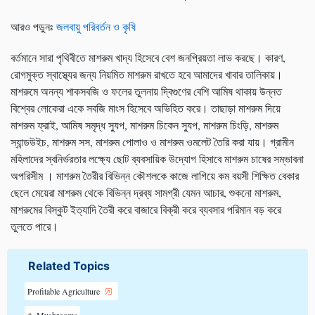
আরও পড়ুনঃ
জলবায়ু পরিবর্তন ও কৃষি
বর্তমানে সারা পৃথিবীতে মাশরুম খাদ্য হিসেবে বেশ জনপ্রিয়তা লাভ করছে। কারণ,
রোগমুক্ত স্বাস্থ্যের জন্য নিয়মিত মাশরুম রাখতে হবে আমাদের খাবার তালিকায়।
মাশরুমে অনন্য শাকসবজি ও ফলের তুলনায় দ্বিগুণের বেশি আমিষ থাকায় উন্নত
বিশ্বের লোকেরা একে সবজি মাংস হিসেবে অভিহিত করে। তাছাড়া মাশরুম দিয়ে
মাশরুম ফ্রাই, আমিষ সমৃদ্ধ স্যুপ, মাশরুম চিকেন স্যুপ, মাশরুম চিংড়ি, মাশরুম
স্যান্ডউইচ, মাশরুম সস, মাশরুম পোলাও ও মাশরুম ওমলেট তৈরি করা যায়। গ্রামীন
মহিলাদের স্বনির্ভরতার লক্ষ্যে ছোট ব্যবসায়িক উদ্যোগ হিসাবে মাশরুম চাষের সম্ভাবনা
অপরিসীম । মাশরুম তৈরীর বিভিন্ন কৌশলকে কাজে লাগিয়ে কম বয়সী শিক্ষিত বেকার
ছেলে মেয়েরা মাশরুম থেকে বিভিন্ন দ্রব্য সামগ্রী যেমন আচার, শুকনো মাশরুম,
মাশরুমের বিস্কুট ইত্যাদি তৈরী করে বাজারে বিক্রী করে ব্যবসার পরিমান বড় করে
তুলতে পারে।
Related Topics
Profitable Agriculture
Mushrooms