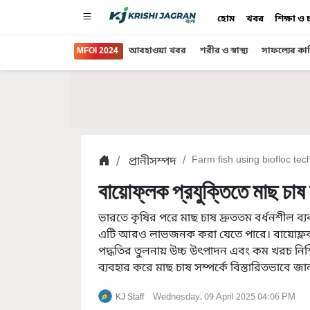
হোম
খবর
শিক্ষা ও
MFOI 2024
আবহাওয়া খবর
শরীর ও স্বাস্থ্য
সাফল্যের কা
প্রানীসম্পদ
Farm fish using biofloc tech
বায়োফ্লক প্রযুক্তিতে মাছ চাষ
ভারতে কৃষির পরে মাছ চাষ দ্রুততম বর্ধনশীল ব্য
এটি আরও লাভজনক করা যেতে পারে। বায়োফ্লক প্র
পদ্ধতির তুলনায় উচ্চ উৎপাদন এবং কম খরচ নিশ্চি
ব্যবহার করে মাছ চাষ সম্পর্কে বিস্তারিতভাবে জা
Wednesday, 09 April 2025 04:06 PM
KJ Staff