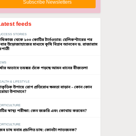
Subscribe Newsletters
Latest feeds
UCCESS STORIES
ৃষিকাজ থেকে ১০০ কোটির টার্নওভার: হেলিকপ্টারের পর
বার উড়োজাহাজের মাধ্যমে কৃষি বিপ্লব আনবেন ড. রাজারাম
্রিপাঠী
EWS
র্ষার অভাবে ভয়ঙ্কর শুঁকে পড়ছে আমন ধানের বীজতলা
EALTH & LIFESTYLE
্রাকৃতিক উপায়ে রোগ প্রতিরোধ ক্ষমতা বাড়ান – কোন কোন
রোয়া উপাদানে?
ORTICULTURE
াটির স্বাস্থ্য পরীক্ষা: কেন জরুরি এবং কোথায় করবেন?
ORTICULTURE
ৈব চাষ বনাম প্রচলিত চাষ: কোনটা লাভজনক?