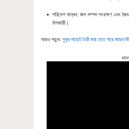
পরিবেশ বান্ধব: জল সম্পদ সংরক্ষণ এবং জৈব ব
উপকারী।
আরও পড়ুনঃ
পুকুর পাড়েই তৈরী করা যেতে পারে মাছের বিভ
ADV