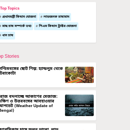
Top Topics
প্রধানমন্ত্রী কিষান যোজনা
লাভজনক চাষাবাদ
মাছ চাষ সম্পর্কে তথ্য
পিএম কিষান ট্রাক্টর যোজনা
ধান চাষ
op Stories
পশ্চিমবঙ্গের ছোট শিল্প: হ্যান্ডলুম থেকে
টেরাকোটা
রোজ বদলাচ্ছে আকাশের মেজাজ:
দক্ষিণ ও উত্তরবঙ্গের আবহাওয়ার
আপডেট (Weather Update of
Bengal)
ক্যাপসিকাম চাষে ফলন ভালো, লাভ