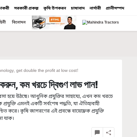
 চাকরী
সরকারী প্রকল্প
কৃষি উপকরন
চাষাবাদ
নার্সারী
প্রানীসম্পদ
হিনী
বিনোদন
nology, get double the profit at low cost!
 করুন, কম খরচে দ্বিগুণ লাভ পান!
বসা হয়ে উঠছে। আধুনিক প্রযুক্তির সাহায্যে, এখন কম খরচে
যুক্তি এমনই একটি সর্বশেষ পদ্ধতি, যা ঐতিহ্যবাহী
ত করে। কৃষি জাগরণের এই প্রবন্ধে বায়োফ্লক প্রযুক্তি
না যাক।