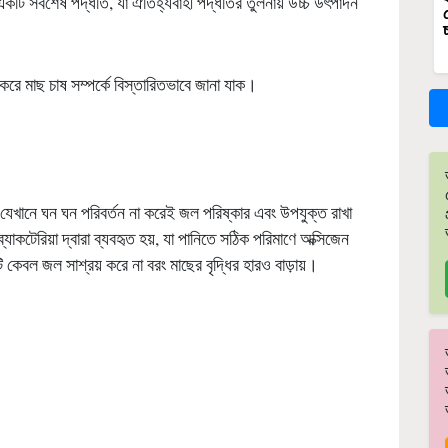
ি সর্বশেষ পদ্ধতি, যা ঐতিহ্যবাহী পদ্ধতির তুলনায় উচ্চ উৎপাদন
 করে মাছ চাষ সম্পর্কে বিস্তারিতভাবে জানা যাক।
 যেখানে ঘন ঘন পরিবর্তন না করেই জল পরিষ্কার এবং উপযুক্ত রাখা
কটেরিয়া দ্বারা ব্যবহৃত হয়, যা পানিতে সঠিক পরিমাণে অক্সিজেন
কেবল জল সাশ্রয় করে না বরং মাছের বৃদ্ধির হারও বাড়ায়।