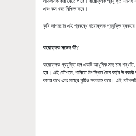
লাভজনক করা যেতে পারে। বায়োফ্লক প্রযুক্তি এমনই একট
এবং কম খরচ নিশ্চিত করে।
কৃষি জাগরণের এই প্রবন্ধে বায়োফ্লক প্রযুক্তি ব্যবহার
বায়োফ্লক মডেল কী
?
বায়োফ্লক প্রযুক্তি হল একটি আধুনিক মাছ চাষ পদ্ধতি,
হয়। এই কৌশলে, পানিতে উপস্থিত জৈব বর্জ্য উপকারী ব্যা
বজায় রাখে এবং মাছের পুষ্টিও সরবরাহ করে। এই কৌশলটি 