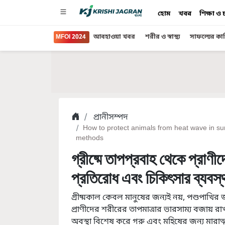
হোম
খবর
শিক্ষা ও
MFOI 2024
আবহাওয়া খবর
শরীর ও স্বাস্থ্য
সাফল্যের কা
প্রানীসম্পদ
How to protect animals from heat wave in 
methods
গ্রীষ্মে তাপপ্রবাহ থেকে প্রাণী
প্রতিরোধ এবং চিকিৎসার ব্যবস্থ
গ্রীষ্মকাল কেবল মানুষের জন্যই নয়, পশুপাখির জন্
প্রাণীদের শরীরের তাপমাত্রার ভারসাম্য বজায় রাখার
অবস্থা বিশেষ করে গরু এবং মহিষের জন্য মারাত