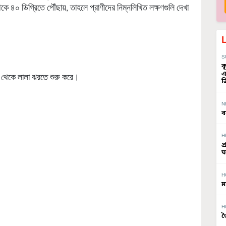
ে ৪০ ডিগ্রিতে পৌঁছায়, তাহলে প্রাণীদের নিম্নলিখিত লক্ষণগুলি দেখা
S
ক
এ
ুখ থেকে লালা ঝরতে শুরু করে।
ত
N
ব
H
প
ঘ
H
ম
H
জ