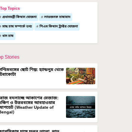
Top Topics
প্রধানমন্ত্রী কিষান যোজনা
লাভজনক চাষাবাদ
মাছ চাষ সম্পর্কে তথ্য
পিএম কিষান ট্রাক্টর যোজনা
ধান চাষ
op Stories
পশ্চিমবঙ্গের ছোট শিল্প: হ্যান্ডলুম থেকে
টেরাকোটা
রোজ বদলাচ্ছে আকাশের মেজাজ:
দক্ষিণ ও উত্তরবঙ্গের আবহাওয়ার
আপডেট (Weather Update of
Bengal)
ক্যাপসিকাম চাষে ফলন ভালো, লাভ