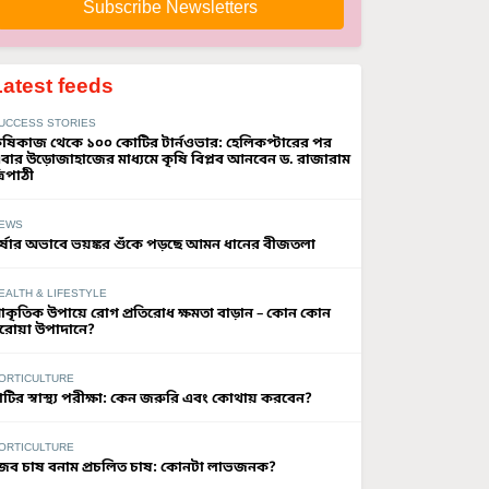
Subscribe Newsletters
Latest feeds
UCCESS STORIES
ৃষিকাজ থেকে ১০০ কোটির টার্নওভার: হেলিকপ্টারের পর
বার উড়োজাহাজের মাধ্যমে কৃষি বিপ্লব আনবেন ড. রাজারাম
্রিপাঠী
EWS
র্ষার অভাবে ভয়ঙ্কর শুঁকে পড়ছে আমন ধানের বীজতলা
EALTH & LIFESTYLE
্রাকৃতিক উপায়ে রোগ প্রতিরোধ ক্ষমতা বাড়ান – কোন কোন
রোয়া উপাদানে?
ORTICULTURE
াটির স্বাস্থ্য পরীক্ষা: কেন জরুরি এবং কোথায় করবেন?
ORTICULTURE
ৈব চাষ বনাম প্রচলিত চাষ: কোনটা লাভজনক?