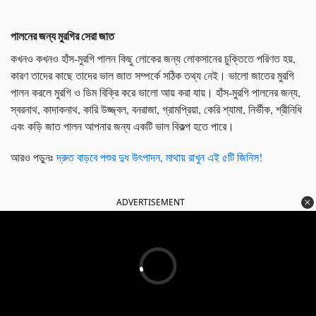
পালনের জন্য মুরগির সেরা জাত
কখনও কখনও হাঁস-মুরগি পালন কিছু লোকের জন্য লোকসানের চুক্তিতে পরিণত হয়,
কারণ তাদের কাছে তাদের ভাল জাত সম্পর্কে সঠিক তথ্য নেই। ভালো জাতের মুরগি
পালন করলে মুরগি ও ডিম বিক্রি করে ভালো আয় করা যায়। হাঁস-মুরগি পালনের জন্য,
স্বরনাথ, কাদাকনাথ, কারি উজ্জ্বল, বনরাজা, গ্রামপ্রিয়া, কেরি শ্যামা, নির্ভীক, শ্রীনিধি
এবং কড়ি জাত পালন আপনার জন্য একটি ভাল বিকল্প হতে পারে।
আরও পড়ুনঃ
দ্রুত বাড়বে পশুর দুধ উৎপাদন, মাথায় রাখুন এই ৫টি জিনিস!
ADVERTISEMENT