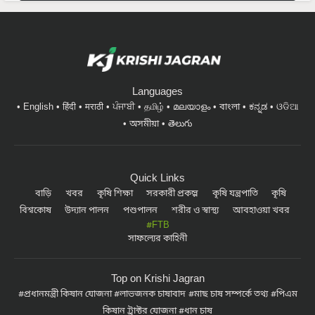
Languages
English
हिंदी
मराठी
ਪੰਜਾਬੀ
தமிழ்
മലയാളം
বাংলা
ಕನ್ನಡ
ଓଡିଆ
অসমীয়া
తెలుగు
Quick Links
বাড়ি
খবর
কৃষি শিক্ষা
সরকারী প্রকল্প
কৃষি যন্ত্রপাতি
কৃষি
বিশ্বকোষ
উদ্যান পালন
পশুপালন
শরীর ও স্বাস্থ্য
আবহাওয়া খবর
#FTB
সাফল্যের কাহিনী
Top on Krishi Jagran
প্রধানমন্ত্রী কিষান যোজনা
লাভজনক চাষাবাদ
মাছ চাষ সম্পর্কে তথ্য
পিএম
কিষান ট্রাক্টর যোজনা
ধান চাষ