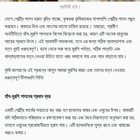
প্রতীকী ছবি।
দেশে পোল্ট্রি পালন দ্রুত বৃদ্ধি পাচ্ছে, কৃষকরা কৃষিকাজের পাশাপাশি পোল্ট্রি পালন পছন্দ
করছেন। বাজারে ডিম এবং মাংসের ভালো চাহিদা রয়েছে। তাছাড়া, গ্রামীণ
অর্থনীতিতে হাঁস-মুরগি পালনকে বিশেষ বিবেচনা করা হয়, কারণ এটি অনেক মানুষের
আয়ের প্রধান উৎস। এই ব্যবসাটি লাভজনক, তবে এর জন্য সঠিক ব্যবস্থাপনা এবং
যত্ন খুবই গুরুত্বপূর্ণ। ছানা থেকে শুরু করে মুরগি পর্যন্ত, সঠিক পদ্ধতি এবং
খাদ্যাভ্যাসের যত্ন নেওয়া উচিত যাতে খরচ কমানো যায় এবং লাভ বাড়ানো যায়।
কৃষি জাগরণের এই প্রবন্ধে আসুন আমরা মুরগির বাচ্চা এবং তাদের যত্ন নেওয়ার
গুরুত্বপূর্ণ টিপসগুলি শিখি!
হাঁস-মুরগি পালনের প্রধান ব্যয়
একটি পোল্ট্রি ফার্মের সবচেয়ে বড় খরচ হল ছানাদের খাবার এবং ওষুধের উপর। খামারটি
যদি সঠিকভাবে পরিষ্কার ও রক্ষণাবেক্ষণ করা হয় এবং জৈব-নিরাপত্তা অনুসরণ করা হয়,
তাহলে ওষুধের প্রয়োজনীয়তা হ্রাস পায়। এটি ছানাগুলিকে সুস্থ রাখে এবং খাবারের
খরচও কমায়।