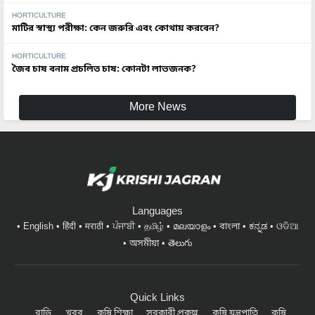
HORTICULTURE
মাটির স্বাস্থ্য পরীক্ষা: কেন জরুরি এবং কোথায় করবেন?
HORTICULTURE
জৈব চাষ বনাম প্রচলিত চাষ: কোনটা লাভজনক?
More News
Languages
English
हिंदी
मराठी
ਪੰਜਾਬੀ
தமிழ்
മലയാളം
বাংলা
ಕನ್ನಡ
ଓଡିଆ
অসমীয়া
తెలుగు
Quick Links
বাড়ি
খবর
কৃষি শিক্ষা
সরকারী প্রকল্প
কৃষি যন্ত্রপাতি
কৃষি