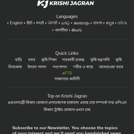
Languages
English
हिंदी
मराठी
ਪੰਜਾਬੀ
தமிழ்
മലയാളം
বাংলা
ಕನ್ನಡ
ଓଡିଆ
অসমীয়া
తెలుగు
Quick Links
বাড়ি
খবর
কৃষি শিক্ষা
সরকারী প্রকল্প
কৃষি যন্ত্রপাতি
কৃষি
বিশ্বকোষ
উদ্যান পালন
পশুপালন
শরীর ও স্বাস্থ্য
আবহাওয়া খবর
#FTB
সাফল্যের কাহিনী
Top on Krishi Jagran
প্রধানমন্ত্রী কিষান যোজনা
লাভজনক চাষাবাদ
মাছ চাষ সম্পর্কে তথ্য
পিএম
কিষান ট্রাক্টর যোজনা
ধান চাষ
Subscribe to our Newsletter. You choose the topics
of your interest and we'll send you handpicked news