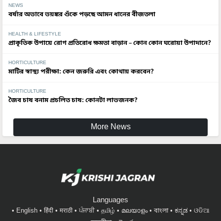
NEWS
বর্ষার অভাবে ভয়ঙ্কর শুঁকে পড়ছে আমন ধানের বীজতলা
HEALTH & LIFESTYLE
প্রাকৃতিক উপায়ে রোগ প্রতিরোধ ক্ষমতা বাড়ান – কোন কোন ঘরোয়া উপাদানে?
HORTICULTURE
মাটির স্বাস্থ্য পরীক্ষা: কেন জরুরি এবং কোথায় করবেন?
HORTICULTURE
জৈব চাষ বনাম প্রচলিত চাষ: কোনটা লাভজনক?
More News
Languages
English
हिंदी
मराठी
ਪੰਜਾਬੀ
தமிழ்
മലയാളം
বাংলা
ಕನ್ನಡ
ଓଡିଆ