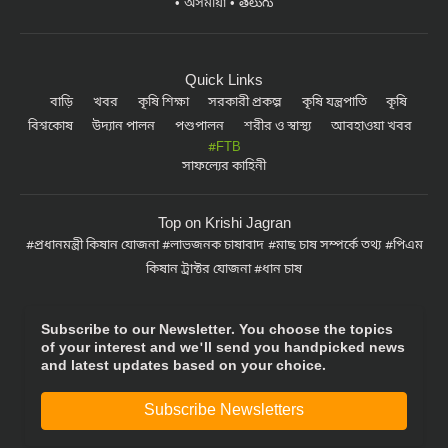
অসমীয়া
తెలుగు
Quick Links
বাড়ি
খবর
কৃষি শিক্ষা
সরকারী প্রকল্প
কৃষি যন্ত্রপাতি
কৃষি
বিশ্বকোষ
উদ্যান পালন
পশুপালন
শরীর ও স্বাস্থ্য
আবহাওয়া খবর
#FTB
সাফল্যের কাহিনী
Top on Krishi Jagran
প্রধানমন্ত্রী কিষান যোজনা
লাভজনক চাষাবাদ
মাছ চাষ সম্পর্কে তথ্য
পিএম
কিষান ট্রাক্টর যোজনা
ধান চাষ
Subscribe to our Newsletter. You choose the topics
of your interest and we'll send you handpicked news
and latest updates based on your choice.
Subscribe Newsletters