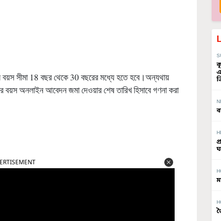
S
ক
এ
ের বয়স সীমা 18 বছর থেকে 30 বছরের মধ্যে হতে হবে।অন্যথায়
ত
র বয়স অনলাইন আবেদন জমা দেওয়ার শেষ তারিখ হিসাবে গণনা করা
N
ব
H
প
ঘ
ERTISEMENT
H
ম
H
জ