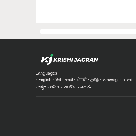
Languages
English
हिंदी
मराठी
ਪੰਜਾਬੀ
தமிழ்
മലയാളം
বাংলা
ಕನ್ನಡ
ଓଡିଆ
অসমীয়া
తెలుగు