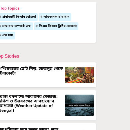
Top Topics
প্রধানমন্ত্রী কিষান যোজনা
লাভজনক চাষাবাদ
মাছ চাষ সম্পর্কে তথ্য
পিএম কিষান ট্রাক্টর যোজনা
ধান চাষ
op Stories
পশ্চিমবঙ্গের ছোট শিল্প: হ্যান্ডলুম থেকে
টেরাকোটা
রোজ বদলাচ্ছে আকাশের মেজাজ:
দক্ষিণ ও উত্তরবঙ্গের আবহাওয়ার
আপডেট (Weather Update of
Bengal)
ক্যাপসিকাম চাষে ফলন ভালো, লাভ