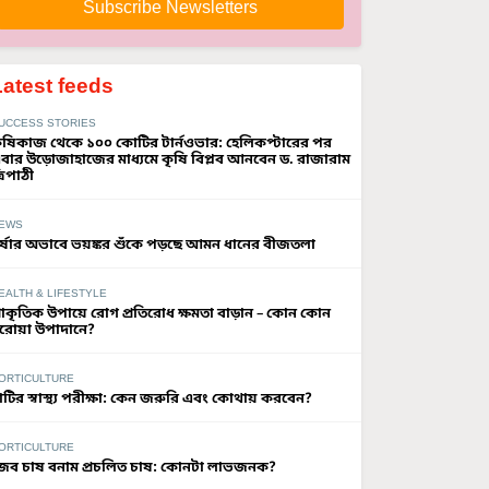
Subscribe Newsletters
Latest feeds
UCCESS STORIES
ৃষিকাজ থেকে ১০০ কোটির টার্নওভার: হেলিকপ্টারের পর
বার উড়োজাহাজের মাধ্যমে কৃষি বিপ্লব আনবেন ড. রাজারাম
্রিপাঠী
EWS
র্ষার অভাবে ভয়ঙ্কর শুঁকে পড়ছে আমন ধানের বীজতলা
EALTH & LIFESTYLE
্রাকৃতিক উপায়ে রোগ প্রতিরোধ ক্ষমতা বাড়ান – কোন কোন
রোয়া উপাদানে?
ORTICULTURE
াটির স্বাস্থ্য পরীক্ষা: কেন জরুরি এবং কোথায় করবেন?
ORTICULTURE
ৈব চাষ বনাম প্রচলিত চাষ: কোনটা লাভজনক?