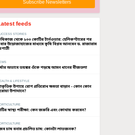
Subscribe Newsletters
Latest feeds
UCCESS STORIES
ৃষিকাজ থেকে ১০০ কোটির টার্নওভার: হেলিকপ্টারের পর
বার উড়োজাহাজের মাধ্যমে কৃষি বিপ্লব আনবেন ড. রাজারাম
্রিপাঠী
EWS
র্ষার অভাবে ভয়ঙ্কর শুঁকে পড়ছে আমন ধানের বীজতলা
EALTH & LIFESTYLE
্রাকৃতিক উপায়ে রোগ প্রতিরোধ ক্ষমতা বাড়ান – কোন কোন
রোয়া উপাদানে?
ORTICULTURE
াটির স্বাস্থ্য পরীক্ষা: কেন জরুরি এবং কোথায় করবেন?
ORTICULTURE
ৈব চাষ বনাম প্রচলিত চাষ: কোনটা লাভজনক?