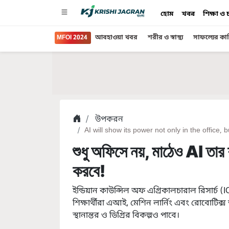
হোম
খবর
শিক্ষা ও
MFOI 2024
আবহাওয়া খবর
শরীর ও স্বাস্থ্য
সাফল্যের কা
উপকরন
AI will show its power not only in the office, b
শুধু অফিসে নয়, মাঠেও AI তার
করবে!
ইন্ডিয়ান কাউন্সিল অফ এগ্রিকালচারাল রিসার্চ (
শিক্ষার্থীরা এআই, মেশিন লার্নিং এবং রোবোটিক্স অ
স্থানান্তর ও ডিগ্রির বিকল্পও পাবে।