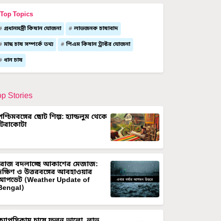
Top Topics
প্রধানমন্ত্রী কিষান যোজনা
লাভজনক চাষাবাদ
মাছ চাষ সম্পর্কে তথ্য
পিএম কিষান ট্রাক্টর যোজনা
ধান চাষ
op Stories
পশ্চিমবঙ্গের ছোট শিল্প: হ্যান্ডলুম থেকে
টেরাকোটা
রোজ বদলাচ্ছে আকাশের মেজাজ:
দক্ষিণ ও উত্তরবঙ্গের আবহাওয়ার
আপডেট (Weather Update of
Bengal)
ক্যাপসিকাম চাষে ফলন ভালো, লাভ