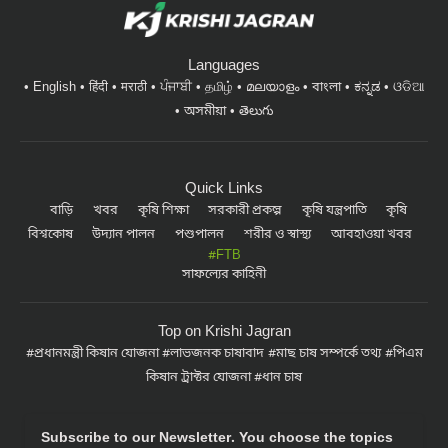
Languages
English
हिंदी
मराठी
ਪੰਜਾਬੀ
தமிழ்
മലയാളം
বাংলা
ಕನ್ನಡ
ଓଡିଆ
অসমীয়া
తెలుగు
Quick Links
বাড়ি
খবর
কৃষি শিক্ষা
সরকারী প্রকল্প
কৃষি যন্ত্রপাতি
কৃষি
বিশ্বকোষ
উদ্যান পালন
পশুপালন
শরীর ও স্বাস্থ্য
আবহাওয়া খবর
#FTB
সাফল্যের কাহিনী
Top on Krishi Jagran
প্রধানমন্ত্রী কিষান যোজনা
লাভজনক চাষাবাদ
মাছ চাষ সম্পর্কে তথ্য
পিএম
কিষান ট্রাক্টর যোজনা
ধান চাষ
Subscribe to our Newsletter. You choose the topics