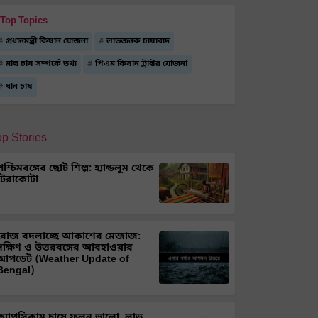
Top Topics
প্রধানমন্ত্রী কিষান যোজনা
লাভজনক চাষাবাদ
মাছ চাষ সম্পর্কে তথ্য
পিএম কিষান ট্রাক্টর যোজনা
ধান চাষ
op Stories
পশ্চিমবঙ্গের ছোট শিল্প: হ্যান্ডলুম থেকে
টেরাকোটা
রোজ বদলাচ্ছে আকাশের মেজাজ:
দক্ষিণ ও উত্তরবঙ্গের আবহাওয়ার
আপডেট (Weather Update of
Bengal)
ক্যাপসিকাম চাষে ফলন ভালো, লাভ