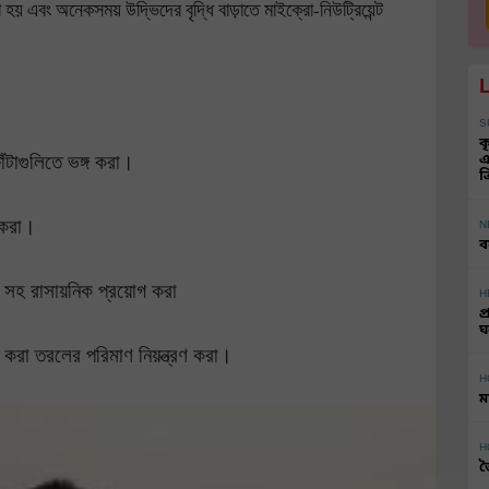
 হয় এবং অনেকসময় উদ্ভিদের বৃদ্ধি বাড়াতে মাইক্রো-নিউট্রিয়েন্ট
S
ক
োঁটাগুলিতে ভঙ্গ করা।
এ
ত
 করা।
N
ব
াপ সহ রাসায়নিক প্রয়োগ করা
H
প
ঘ
 করা তরলের পরিমাণ নিয়ন্ত্রণ করা।
H
ম
H
জ