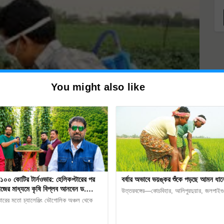
You might also like
১০০ কোটির টার্নওভার: হেলিকপ্টারের পর
বর্ষার অভাবে ভয়ঙ্কর শুঁকে পড়ছে আমন ধা
জের মাধ্যমে কৃষি বিপ্লব আনবেন ড.
উত্তরবঙ্গের—কোচবিহার, আলিপুরদুয়ার, জলপাইগু
ী
তারের মতো চ্যালেঞ্জিং ভৌগোলিক অঞ্চল থেকে