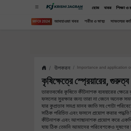
হোম
খবর
শিক্ষা ও
MFOI 2024
আবহাওয়া খবর
শরীর ও স্বাস্থ্য
সাফল্যের কা
উপকরন
Importance and application of
কৃষিক্ষেত্রে স্প্রেয়ারের, গুরুত
ভারতবর্ষের কৃষিতে কীটনাশক ব্যবহারের ক্ষেত্
ফসলের সুরক্ষার জন্য তারা না জেনে অনেক সময়
যার কুপ্রভাব সমগ্র মানব জাতি সহ গোটা পরিবে
সঠিক পরিচিত এবং ফসলে প্রয়োগ করার পদ্ধতি বি
কীটনাশক এবং আগাছানাশক প্রয়োগ করে একদিক
যায় ঠিক তেমনি আমাদের পরিবেশকেও দূষণের হাত 