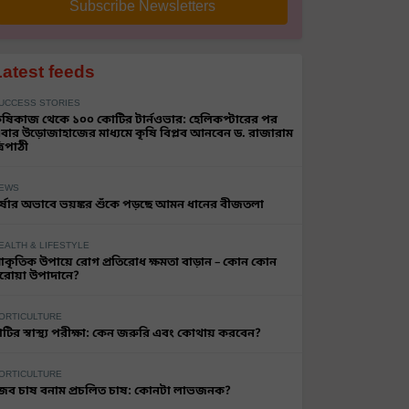
Subscribe Newsletters
Latest feeds
UCCESS STORIES
ৃষিকাজ থেকে ১০০ কোটির টার্নওভার: হেলিকপ্টারের পর
বার উড়োজাহাজের মাধ্যমে কৃষি বিপ্লব আনবেন ড. রাজারাম
্রিপাঠী
EWS
র্ষার অভাবে ভয়ঙ্কর শুঁকে পড়ছে আমন ধানের বীজতলা
EALTH & LIFESTYLE
্রাকৃতিক উপায়ে রোগ প্রতিরোধ ক্ষমতা বাড়ান – কোন কোন
রোয়া উপাদানে?
ORTICULTURE
াটির স্বাস্থ্য পরীক্ষা: কেন জরুরি এবং কোথায় করবেন?
ORTICULTURE
ৈব চাষ বনাম প্রচলিত চাষ: কোনটা লাভজনক?