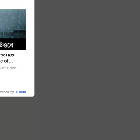
্তরবঙ্গের
e of
 খেলায় মেতে
wered by
iZooto