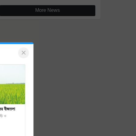
More News
×
নের বীজতলা
ড়ি ও