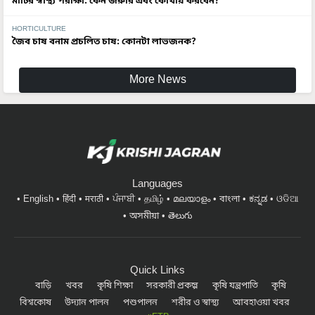
মাটির স্বাস্থ্য পরীক্ষা: কেন জরুরি এবং কোথায় করবেন?
HORTICULTURE
জৈব চাষ বনাম প্রচলিত চাষ: কোনটা লাভজনক?
More News
Languages
English
हिंदी
मराठी
ਪੰਜਾਬੀ
தமிழ்
മലയാളം
বাংলা
ಕನ್ನಡ
ଓଡିଆ
অসমীয়া
తెలుగు
Quick Links
বাড়ি
খবর
কৃষি শিক্ষা
সরকারী প্রকল্প
কৃষি যন্ত্রপাতি
কৃষি
বিশ্বকোষ
উদ্যান পালন
পশুপালন
শরীর ও স্বাস্থ্য
আবহাওয়া খবর