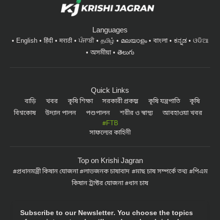
Languages
English
हिंदी
मराठी
ਪੰਜਾਬੀ
தமிழ்
മലയാളം
বাংলা
ಕನ್ನಡ
ଓଡିଆ
অসমীয়া
తెలుగు
Quick Links
বাড়ি
খবর
কৃষি শিক্ষা
সরকারী প্রকল্প
কৃষি যন্ত্রপাতি
কৃষি
বিশ্বকোষ
উদ্যান পালন
পশুপালন
শরীর ও স্বাস্থ্য
আবহাওয়া খবর
#FTB
সাফল্যের কাহিনী
Top on Krishi Jagran
প্রধানমন্ত্রী কিষান যোজনা
লাভজনক চাষাবাদ
মাছ চাষ সম্পর্কে তথ্য
পিএম
কিষান ট্রাক্টর যোজনা
ধান চাষ
Subscribe to our Newsletter. You choose the topics