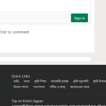
Quick Links
বাড়ি
খবর
কৃষি শিক্ষা
সরকারী প্রকল্প
কৃষি যন্ত্রপাতি
কৃষি বিশ্ব
উদ্যান পালন
পশুপালন
শরীর ও স্বাস্থ্য
আবহাওয়া খবর
Top on Krishi Jagran