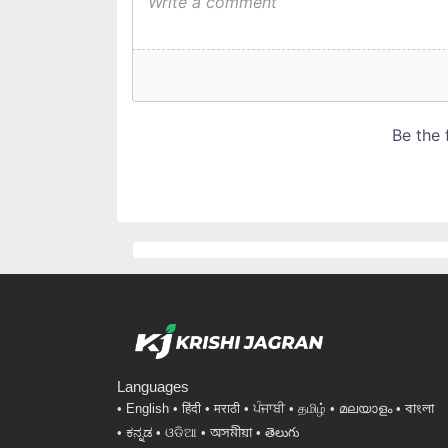
Languages
English
हिंदी
मराठी
ਪੰਜਾਬੀ
தமிழ்
മലയാളം
বাংলা
ಕನ್ನಡ
ଓଡିଆ
অসমীয়া
తెలుగు