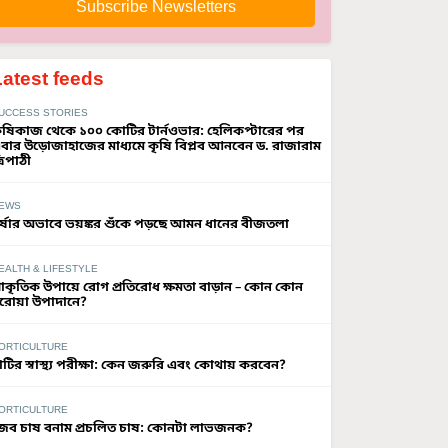
Subscribe Newsletters
Latest feeds
UCCESS STORIES
ৃষিকাজ থেকে ১০০ কোটির টার্নওভার: হেলিকপ্টারের পর
বার উড়োজাহাজের মাধ্যমে কৃষি বিপ্লব আনবেন ড. রাজারাম
্রিপাঠী
EWS
র্ষার অভাবে ভয়ঙ্কর শুঁকে পড়ছে আমন ধানের বীজতলা
EALTH & LIFESTYLE
্রাকৃতিক উপায়ে রোগ প্রতিরোধ ক্ষমতা বাড়ান – কোন কোন
রোয়া উপাদানে?
ORTICULTURE
াটির স্বাস্থ্য পরীক্ষা: কেন জরুরি এবং কোথায় করবেন?
ORTICULTURE
ৈব চাষ বনাম প্রচলিত চাষ: কোনটা লাভজনক?