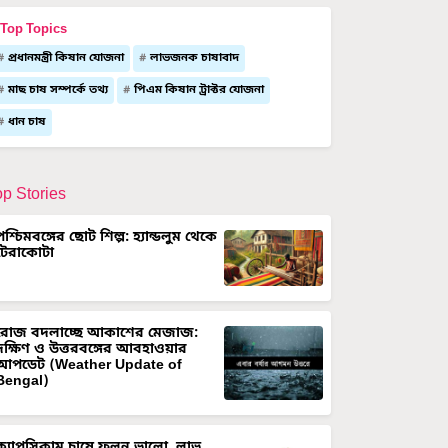
Top Topics
প্রধানমন্ত্রী কিষান যোজনা
লাভজনক চাষাবাদ
মাছ চাষ সম্পর্কে তথ্য
পিএম কিষান ট্রাক্টর যোজনা
ধান চাষ
op Stories
পশ্চিমবঙ্গের ছোট শিল্প: হ্যান্ডলুম থেকে
টেরাকোটা
রোজ বদলাচ্ছে আকাশের মেজাজ:
দক্ষিণ ও উত্তরবঙ্গের আবহাওয়ার
আপডেট (Weather Update of
Bengal)
ক্যাপসিকাম চাষে ফলন ভালো, লাভ