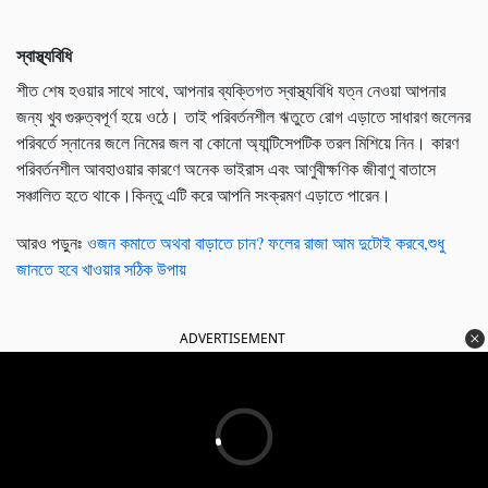
স্বাস্থ্যবিধি
শীত শেষ হওয়ার সাথে সাথে, আপনার ব্যক্তিগত স্বাস্থ্যবিধি যত্ন নেওয়া আপনার
জন্য খুব গুরুত্বপূর্ণ হয়ে ওঠে। তাই পরিবর্তনশীল ঋতুতে রোগ এড়াতে সাধারণ জলেনর
পরিবর্তে স্নানের জলে নিমের জল বা কোনো অ্যান্টিসেপটিক তরল মিশিয়ে নিন। কারণ
পরিবর্তনশীল আবহাওয়ার কারণে অনেক ভাইরাস এবং আণুবীক্ষণিক জীবাণু বাতাসে
সঞ্চালিত হতে থাকে।কিন্তু এটি করে আপনি সংক্রমণ এড়াতে পারেন।
আরও পড়ুনঃ
ওজন কমাতে অথবা বাড়াতে চান? ফলের রাজা আম দুটোই করবে,শুধু
জানতে হবে খাওয়ার সঠিক উপায়
ADVERTISEMENT