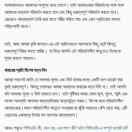
অসাবধানতাও আমাদের অসুস্থ করে তোলে। তাই আবহাওয়ার পরিবর্তনের সঙ্গে সঙ্গে
আমাদের অভ্যাস পরিবর্তন করতে হবে এবং কিছু গুরুত্বপূর্ণ পরিবর্তন করতে হবে।
এছাড়াও খাদ্যাভ্যাস তৈরি করা যাতে শরীর শক্তি পায় এবং রোগ প্রতিরোধ ক্ষমতা
শক্তিশালী থাকে।
তাই, আজ আমরা কৃষি জাগরণ-এর এই প্রতিবেদনে আপনাকে কিছু ছোট কিন্তু
গুরুত্বপূর্ণ বিষয় বলতে যাচ্ছি। যা দিয়ে আপনি এই পরিবর্তনশীল ঋতুতেও নিজেকে
সুস্থ রাখতে পারবেন।
খাবারের প্রতি বিশেষ যত্ন নিন
আমরা সকলেই জানি যে সবসময় সুস্থ এবং ফিট থাকার জন্য একটি ভাল ডায়েট করা
খুবই গুরুত্বপূর্ণ। কিন্তু তারপরও আমরা আমাদের খাবারের যত্ন নিই না। তাই আপনি
যদি সবসময় সুস্থ ও ফিট থাকতে চান। তাই পুষ্টিকর খাবার যেমন জুস, স্যুপ, স্মুদি এবং
সালাদ অবশ্যই আপনার খাদ্যতালিকায় অন্তর্ভুক্ত করুন। বিশেষ করে পরিবর্তনশীল
আবহাওয়ায়।কারণ পরিবর্তনশীল ঋতুতে সংক্রমণের ঝুঁকি সবচেয়ে বেশি বেড়ে যায়, এটি
এড়ানোর একমাত্র উপায় হল আপনার খাদ্যাভ্যাস।
আরও পড়ুনঃ
পিসিওডি কী, কেন হয়, এর লক্ষণ কী? রইল পিসিওডি-র সম্পূর্ন ডায়েট চার্ট