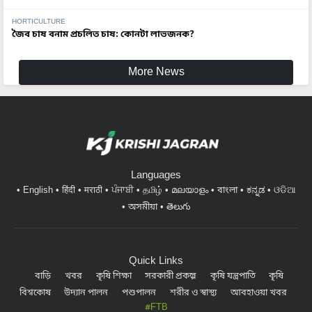
HORTICULTURE
জৈব চাষ বনাম প্রচলিত চাষ: কোনটা লাভজনক?
More News
Languages
English
हिंदी
मराठी
ਪੰਜਾਬੀ
தமிழ்
മലയാളം
বাংলা
ಕನ್ನಡ
ଓଡିଆ
অসমীয়া
తెలుగు
Quick Links
বাড়ি
খবর
কৃষি শিক্ষা
সরকারী প্রকল্প
কৃষি যন্ত্রপাতি
কৃষি
বিশ্বকোষ
উদ্যান পালন
পশুপালন
শরীর ও স্বাস্থ্য
আবহাওয়া খবর
#FTB
সাফল্যের কাহিনী