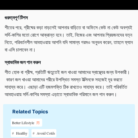
গুরুত্বপূর্ণ টিপস
শীতের পরে, গ্রীষ্মের কড়া নাড়লেই আপনার বাড়িতে বা অফিসে কেউ না কেউ অবশ্যই
সর্দি-কাশির মতো রোগে আক্রান্ত হবে। তাই, নিজের এবং আপনার প্রিয়জনদের যত্ন
নিতে, পরিবর্তনশীল আবহাওয়ায় আপনি যদি সামান্য গরমও অনুভব করেন, তাহলে ফ্যান
বা এসি চালাবেন না।
স্বাভাবিক জল পান করুন
শীত হোক বা গ্রীষ্ম, প্রতিটি ঋতুতেই জল খাওয়া আমাদের স্বাস্থ্যের জন্য উপকারী।
কারণ জল খাওয়া আমাদের শরীরে উপস্থিত সমস্ত টক্সিনকে সহজেই দূর করতে
সাহায্য করে। এছাড়া এটি হজমশক্তি ঠিক রাখতেও সাহায্য করে। তাই পরিবর্তিত
আবহাওয়ায় সর্দি-কাশির সমস্যা এড়াতে স্বাভাবিক পরিমানে জল পান করুন।
Related Topics
Better Lifestyle
Healthy
Avoid Colds