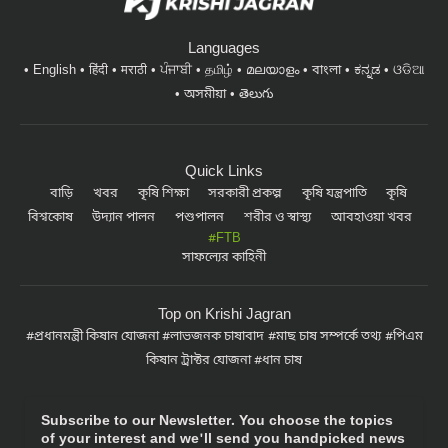
Languages
English
हिंदी
मराठी
ਪੰਜਾਬੀ
தமிழ்
മലയാളം
বাংলা
ಕನ್ನಡ
ଓଡିଆ
অসমীয়া
తెలుగు
Quick Links
বাড়ি
খবর
কৃষি শিক্ষা
সরকারী প্রকল্প
কৃষি যন্ত্রপাতি
কৃষি
বিশ্বকোষ
উদ্যান পালন
পশুপালন
শরীর ও স্বাস্থ্য
আবহাওয়া খবর
#FTB
সাফল্যের কাহিনী
Top on Krishi Jagran
প্রধানমন্ত্রী কিষান যোজনা
লাভজনক চাষাবাদ
মাছ চাষ সম্পর্কে তথ্য
পিএম
কিষান ট্রাক্টর যোজনা
ধান চাষ
Subscribe to our Newsletter. You choose the topics
of your interest and we'll send you handpicked news