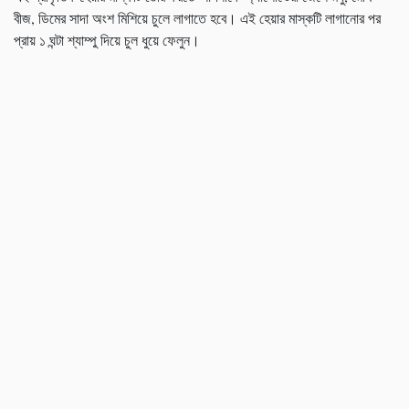
বীজ, ডিমের সাদা অংশ মিশিয়ে চুলে লাগাতে হবে। এই হেয়ার মাস্কটি লাগানোর পর
প্রায় ১ ঘন্টা শ্যাম্পু দিয়ে চুল ধুয়ে ফেলুন।