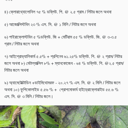
৪) ক্লোরাথ্যোলোনিল ৭৫ % ডব্লিউ. পি. @ ২.৫ গ্রাম / লিটার জলে অথবা
৫) আজোক্সিস্টবিন ২৩ % এস. সি. @ ১ মিলি / লিটার জলে অথবা
৬) পাইরাক্লোস্টবিন ৫ %ডব্লিউ. জি + মেটিরাম ৫৫ % ডব্লিউ. জি. @ ৩-৩.৫
গ্রাম / লিটার জলে অথবা
৭) আইপ্রোভ্যালিকার্ব ৫.৫% + প্রপিনেব ৬১.২৫% ডব্লিউ. পি. @ ২ গ্রাম/ লিটার
জলে অথবা ৮) মেটাল্যাক্সিল ৮% + ম্যানকোজেব - ৬৪ % ডব্লিউ. পি. @২.৫ গ্রাম/
লিটার জলে অথবা
৯) অ্যামেটোক্টাডিন +ডাইমিথোমরফ - ২০.২৭ % এস. সি. @ ২ মিলি / লিটার জলে
অথবা ১০) ফুপিকোলাইড ৫.৫৬ % + প্রোপমোকার্ব হাইড্রোক্লোরাইড ৫৫.৬ %
এস. সি. @ ৩ মিলি / লিটার জলে।