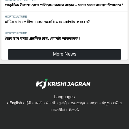
HEALTH & LIFESTYLE
প্রাকৃতিক উপায়ে রোগ প্রতিরোধ ক্ষমতা বাড়ান – কোন কোন ঘরোয়া উপাদানে?
HORTICULTURE
মাটির স্বাস্থ্য পরীক্ষা: কেন জরুরি এবং কোথায় করবেন?
HORTICULTURE
জৈব চাষ বনাম প্রচলিত চাষ: কোনটা লাভজনক?
More News
Languages
English
हिंदी
मराठी
ਪੰਜਾਬੀ
தமிழ்
മലയാളം
বাংলা
ಕನ್ನಡ
ଓଡିଆ
অসমীয়া
తెలుగు