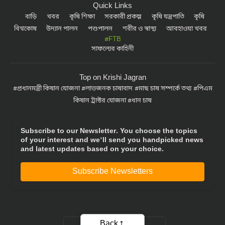
Quick Links
বাড়ি
খবর
কৃষি শিক্ষা
সরকারী প্রকল্প
কৃষি যন্ত্রপাতি
কৃষি
বিশ্বকোষ
উদ্যান পালন
পশুপালন
শরীর ও স্বাস্থ্য
আবহাওয়া খবর
#FTB
সাফল্যের কাহিনী
Top on Krishi Jagran
প্রধানমন্ত্রী কিষান যোজনা
লাভজনক চাষাবাদ
মাছ চাষ সম্পর্কে তথ্য
পিএম
কিষান ট্রাক্টর যোজনা
ধান চাষ
Subscribe to our Newsletter. You choose the topics
of your interest and we'll send you handpicked news
and latest updates based on your choice.
Subscribe Newsletters
Back