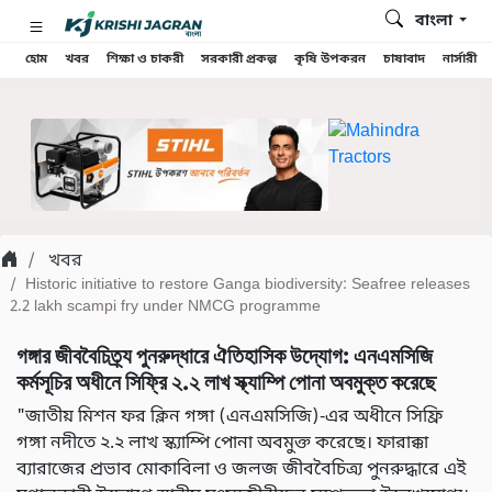
বাংলা
হোম
খবর
শিক্ষা ও চাকরী
সরকারী প্রকল্প
কৃষি উপকরন
চাষাবাদ
নার্সারী
খবর
Historic initiative to restore Ganga biodiversity: Seafree releases
2.2 lakh scampi fry under NMCG programme
গঙ্গার জীববৈচিত্র্য পুনরুদ্ধারে ঐতিহাসিক উদ্যোগ: এনএমসিজি
কর্মসূচির অধীনে সিফ্রি ২.২ লাখ স্ক্যাম্পি পোনা অবমুক্ত করেছে
"জাতীয় মিশন ফর ক্লিন গঙ্গা (এনএমসিজি)-এর অধীনে সিফ্রি
গঙ্গা নদীতে ২.২ লাখ স্ক্যাম্পি পোনা অবমুক্ত করেছে। ফারাক্কা
ব্যারাজের প্রভাব মোকাবিলা ও জলজ জীববৈচিত্র্য পুনরুদ্ধারে এই