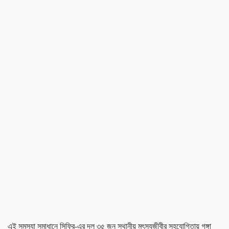
এই সমস্যা সমাধানে সিফ্রি-এর দল ৩৫ জন স্থানীয় মৎস্যজীবীর সহযোগিতায় গঙ্গা