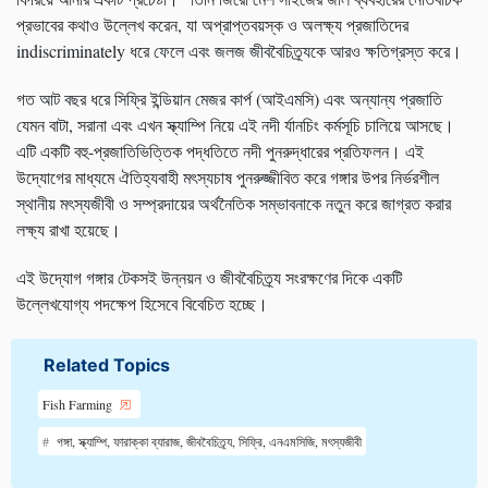
প্রভাবের কথাও উল্লেখ করেন, যা অপ্রাপ্তবয়স্ক ও অলক্ষ্য প্রজাতিদের
indiscriminately ধরে ফেলে এবং জলজ জীববৈচিত্র্যকে আরও ক্ষতিগ্রস্ত করে।
গত আট বছর ধরে সিফ্রি ইন্ডিয়ান মেজর কার্প (আইএমসি) এবং অন্যান্য প্রজাতি
যেমন বাটা, সরানা এবং এখন স্ক্যাম্পি নিয়ে এই নদী র্যানচিং কর্মসূচি চালিয়ে আসছে।
এটি একটি বহু-প্রজাতিভিত্তিক পদ্ধতিতে নদী পুনরুদ্ধারের প্রতিফলন। এই
উদ্যোগের মাধ্যমে ঐতিহ্যবাহী মৎস্যচাষ পুনরুজ্জীবিত করে গঙ্গার উপর নির্ভরশীল
স্থানীয় মৎস্যজীবী ও সম্প্রদায়ের অর্থনৈতিক সম্ভাবনাকে নতুন করে জাগ্রত করার
লক্ষ্য রাখা হয়েছে।
এই উদ্যোগ গঙ্গার টেকসই উন্নয়ন ও জীববৈচিত্র্য সংরক্ষণের দিকে একটি
উল্লেখযোগ্য পদক্ষেপ হিসেবে বিবেচিত হচ্ছে।
Related Topics
Fish Farming
গঙ্গা, স্ক্যাম্পি, ফারাক্কা ব্যারাজ, জীববৈচিত্র্য, সিফ্রি, এনএমসিজি, মৎস্যজীবী