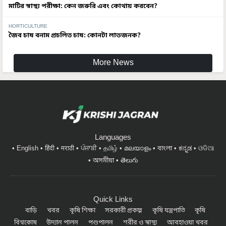
HORTICULTURE
জৈব চাষ বনাম প্রচলিত চাষ: কোনটা লাভজনক?
More News
Languages
English
हिंदी
मराठी
ਪੰਜਾਬੀ
தமிழ்
മലയാളം
বাংলা
ಕನ್ನಡ
ଓଡିଆ
অসমীয়া
తెలుగు
Quick Links
বাড়ি
খবর
কৃষি শিক্ষা
সরকারী প্রকল্প
কৃষি যন্ত্রপাতি
কৃষি
বিশ্বকোষ
উদ্যান পালন
পশুপালন
শরীর ও স্বাস্থ্য
আবহাওয়া খবর
#FTB