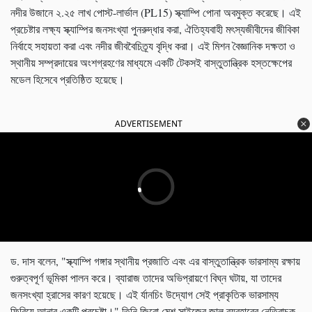
নদীর উজানে ২.২৫ লাখ পোস্ট-লার্ভাল (PL15) স্ক্যাম্পি পোনা অবমুক্ত করেছে। এই
প্রচেষ্টার লক্ষ্য স্ক্যাম্পির জনসংখ্যা পুনরুদ্ধার করা, ঐতিহ্যবাহী মৎস্যজীবীদের জীবিকা
নির্বাহে সহায়তা করা এবং নদীর জীববৈচিত্র্য বৃদ্ধি করা। এই মিশন বৈজ্ঞানিক দক্ষতা ও
স্থানীয় সম্প্রদায়ের অংশগ্রহণের মাধ্যমে একটি টেকসই বাস্তুতান্ত্রিক হস্তক্ষেপের
মডেল হিসেবে প্রতিষ্ঠিত হয়েছে।
ADVERTISEMENT
ড. দাস বলেন, "স্ক্যাম্পি গঙ্গার স্থানীয় প্রজাতি এবং এর বাস্তুতান্ত্রিক ভারসাম্য রক্ষায়
গুরুত্বপূর্ণ ভূমিকা পালন করে। ব্যারাজ তাদের অভিপ্রায়ণে বিঘ্ন ঘটায়, যা তাদের
জনসংখ্যা হ্রাসের কারণ হয়েছে। এই র্যানচিং উদ্যোগ সেই প্রাকৃতিক ভারসাম্য
ফিরিয়ে আনার একটি প্রচেষ্টা।" তিনি জিরো মেশ সাইজের জাল ব্যবহারের নেতিবাচক