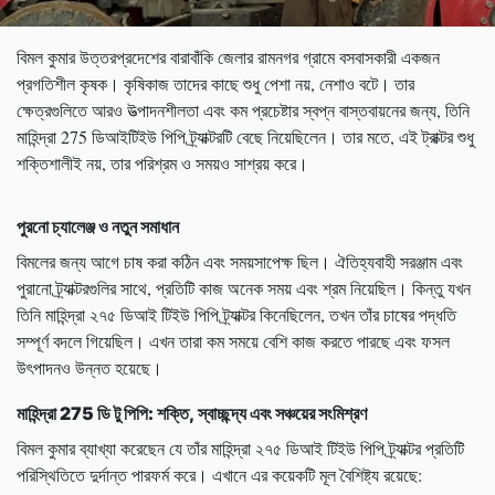
বিমল কুমার উত্তরপ্রদেশের বারাবাঁকি জেলার রামনগর গ্রামে বসবাসকারী একজন
প্রগতিশীল কৃষক। কৃষিকাজ তাদের কাছে শুধু পেশা নয়, নেশাও বটে। তার
ক্ষেত্রগুলিতে আরও উত্পাদনশীলতা এবং কম প্রচেষ্টার স্বপ্ন বাস্তবায়নের জন্য, তিনি
মাহিন্দ্রা 275 ডিআইটিইউ পিপি ট্র্যাক্টরটি বেছে নিয়েছিলেন। তার মতে, এই ট্রাক্টর শুধু
শক্তিশালীই নয়, তার পরিশ্রম ও সময়ও সাশ্রয় করে।
পুরনো চ্যালেঞ্জ ও নতুন সমাধান
বিমলের জন্য আগে চাষ করা কঠিন এবং সময়সাপেক্ষ ছিল। ঐতিহ্যবাহী সরঞ্জাম এবং
পুরানো ট্র্যাক্টরগুলির সাথে, প্রতিটি কাজ অনেক সময় এবং শ্রম নিয়েছিল। কিন্তু যখন
তিনি মাহিন্দ্রা ২৭৫ ডিআই টিইউ পিপি ট্র্যাক্টর কিনেছিলেন, তখন তাঁর চাষের পদ্ধতি
সম্পূর্ণ বদলে গিয়েছিল। এখন তারা কম সময়ে বেশি কাজ করতে পারছে এবং ফসল
উৎপাদনও উন্নত হয়েছে।
মাহিন্দ্রা 275
ডি টু পিপি:
শক্তি,
স্বাচ্ছন্দ্য এবং
সঞ্চয়ের সংমিশ্রণ
বিমল কুমার ব্যাখ্যা করেছেন যে তাঁর মাহিন্দ্রা ২৭৫ ডিআই টিইউ পিপি ট্র্যাক্টর প্রতিটি
পরিস্থিতিতে দুর্দান্ত পারফর্ম করে। এখানে এর কয়েকটি মূল বৈশিষ্ট্য রয়েছে: