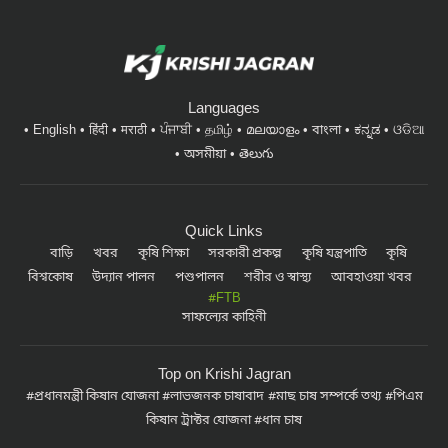
Languages
English
हिंदी
मराठी
ਪੰਜਾਬੀ
தமிழ்
മലയാളം
বাংলা
ಕನ್ನಡ
ଓଡିଆ
অসমীয়া
తెలుగు
Quick Links
বাড়ি
খবর
কৃষি শিক্ষা
সরকারী প্রকল্প
কৃষি যন্ত্রপাতি
কৃষি
বিশ্বকোষ
উদ্যান পালন
পশুপালন
শরীর ও স্বাস্থ্য
আবহাওয়া খবর
#FTB
সাফল্যের কাহিনী
Top on Krishi Jagran
প্রধানমন্ত্রী কিষান যোজনা
লাভজনক চাষাবাদ
মাছ চাষ সম্পর্কে তথ্য
পিএম
কিষান ট্রাক্টর যোজনা
ধান চাষ