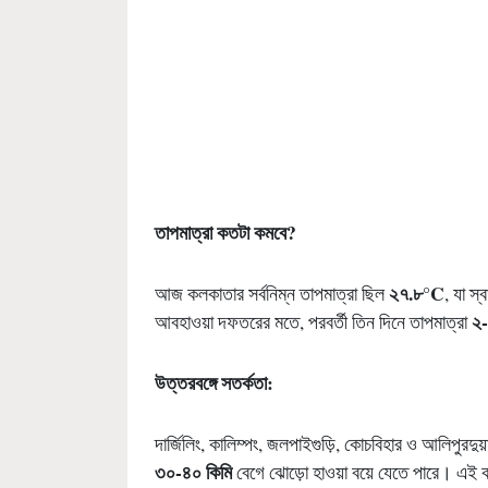
তাপমাত্রা কতটা কমবে
?
২৭.৮
°C
আজ কলকাতার সর্বনিম্ন তাপমাত্রা ছিল
, যা স্
২-
আবহাওয়া দফতরের মতে, পরবর্তী তিন দিনে তাপমাত্রা
উত্তরবঙ্গে সতর্কতা:
দার্জিলিং, কালিম্পং, জলপাইগুড়ি, কোচবিহার ও আলিপুরদুয
৩০-৪০ কিমি
বেগে ঝোড়ো হাওয়া বয়ে যেতে পারে। এই কা