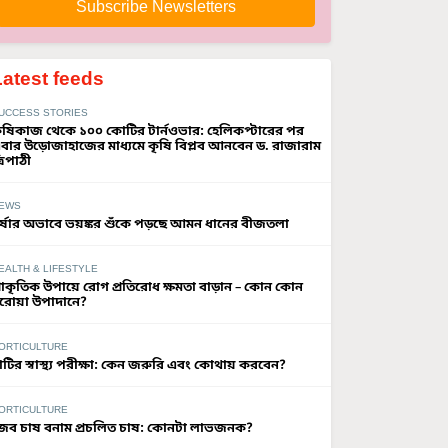
Subscribe Newsletters
Latest feeds
UCCESS STORIES
ৃষিকাজ থেকে ১০০ কোটির টার্নওভার: হেলিকপ্টারের পর
বার উড়োজাহাজের মাধ্যমে কৃষি বিপ্লব আনবেন ড. রাজারাম
্রিপাঠী
EWS
র্ষার অভাবে ভয়ঙ্কর শুঁকে পড়ছে আমন ধানের বীজতলা
EALTH & LIFESTYLE
্রাকৃতিক উপায়ে রোগ প্রতিরোধ ক্ষমতা বাড়ান – কোন কোন
রোয়া উপাদানে?
ORTICULTURE
াটির স্বাস্থ্য পরীক্ষা: কেন জরুরি এবং কোথায় করবেন?
ORTICULTURE
ৈব চাষ বনাম প্রচলিত চাষ: কোনটা লাভজনক?