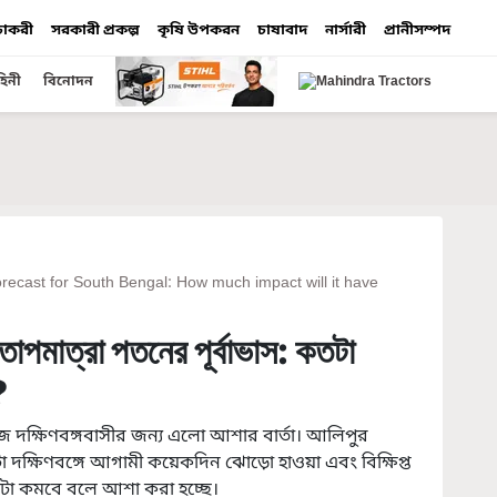
 চাকরী
সরকারী প্রকল্প
কৃষি উপকরন
চাষাবাদ
নার্সারী
প্রানীসম্পদ
হিনী
বিনোদন
orecast for South Bengal: How much impact will it have
 ও তাপমাত্রা পতনের পূর্বাভাস: কতটা
?
োঁজে দক্ষিণবঙ্গবাসীর জন্য এলো আশার বার্তা। আলিপুর
ষিণবঙ্গে আগামী কয়েকদিন ঝোড়ো হাওয়া এবং বিক্ষিপ্ত
কিছুটা কমবে বলে আশা করা হচ্ছে।