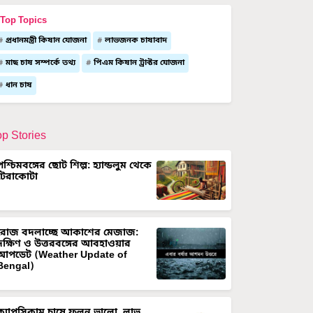
Top Topics
প্রধানমন্ত্রী কিষান যোজনা
লাভজনক চাষাবাদ
মাছ চাষ সম্পর্কে তথ্য
পিএম কিষান ট্রাক্টর যোজনা
ধান চাষ
op Stories
পশ্চিমবঙ্গের ছোট শিল্প: হ্যান্ডলুম থেকে
টেরাকোটা
রোজ বদলাচ্ছে আকাশের মেজাজ:
দক্ষিণ ও উত্তরবঙ্গের আবহাওয়ার
আপডেট (Weather Update of
Bengal)
ক্যাপসিকাম চাষে ফলন ভালো, লাভ