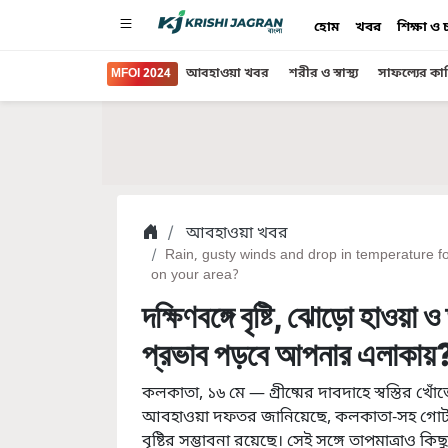
হোম
খবর
শিক্ষা ও
MFOI 2024
আবহাওয়া খবর
শরীর ও স্বাস্থ্য
সাফল্যের কা
আবহাওয়া খবর
Rain, gusty winds and drop in temperature f
on your area?
দক্ষিণবঙ্গে বৃষ্টি, ঝোড়ো হাওয়া
প্রভাব পড়বে আপনার এলাকায়
কলকাতা, ১৬ মে — গ্রীষ্মের দাবদাহে স্বস্তির খ
আবহাওয়া দফতর জানিয়েছে, কলকাতা-সহ গোটা দক্
বৃষ্টির সম্ভাবনা রয়েছে। সেই সঙ্গে তাপমাত্রাও 