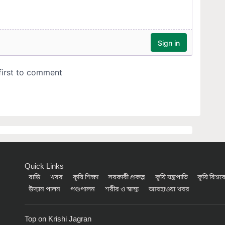
Quick Links
বাড়ি
খবর
কৃষি শিক্ষা
সরকারী প্রকল্প
কৃষি যন্ত্রপাতি
কৃষি বিশ্ব
উদ্যান পালন
পশুপালন
শরীর ও স্বাস্থ্য
আবহাওয়া খবর
Top on Krishi Jagran