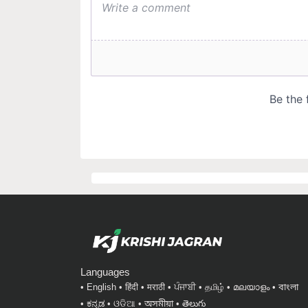
Languages
English
हिंदी
मराठी
ਪੰਜਾਬੀ
தமிழ்
മലയാളം
বাংলা
ಕನ್ನಡ
ଓଡିଆ
অসমীয়া
తెలుగు