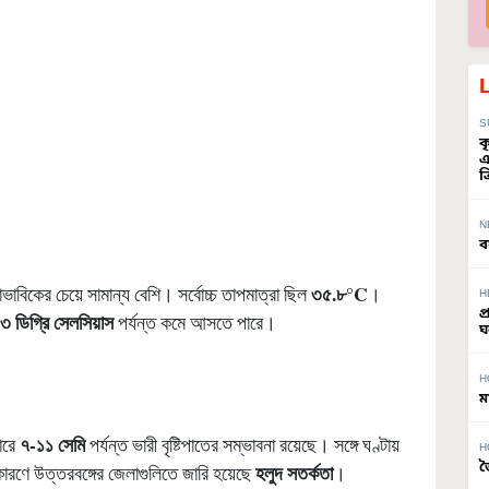
S
ক
এ
ত
N
ব
৩৫.৮
°C
বাভাবিকের চেয়ে সামান্য বেশি। সর্বোচ্চ তাপমাত্রা ছিল
।
H
প
৩ ডিগ্রি সেলসিয়াস
পর্যন্ত কমে আসতে পারে।
ঘ
H
ম
৭-১১ সেমি
়ারে
পর্যন্ত ভারী বৃষ্টিপাতের সম্ভাবনা রয়েছে। সঙ্গে ঘণ্টায়
H
জ
হলুদ সতর্কতা
রণে উত্তরবঙ্গের জেলাগুলিতে জারি হয়েছে
।