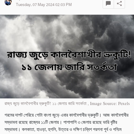
Tuesday, 07 May 2024 02:03 PM
রাজ্য জুড়ে কালবৈশাখীর ভ্রুকুটি! ১১ জেলায় জারি সতর্কতা , Image Source: Pexels
গরমের দাপট পেরিয়ে গোটা বাংলা জুড়ে এবার কালবৈশাখীর ভ্রুকুটি। আজ কালবৈশাখীর
সম্ভাবনা রয়েছে রাজ্যের ১১টি জেলায়। পাশাপাশি ৩ জেলায় রয়েছে ভারি বৃষ্টির
সম্ভাবনা। কলকাতা, হাওড়া, হুগলি, উত্তর ও দক্ষিণ চব্বিশ পরগনা পূর্ব ও পশ্চিম