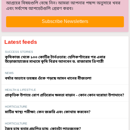
আগ্রহের বিষয়গুলি বেছে নিন। আমরা আপনার পছন্দ অনুসারে খবর
এবং সর্বশেষ আপডেটগুলি প্রেরণ করব।
Subscribe Newsletters
Latest feeds
SUCCESS STORIES
কৃষিকাজ থেকে ১০০ কোটির টার্নওভার: হেলিকপ্টারের পর এবার
উড়োজাহাজের মাধ্যমে কৃষি বিপ্লব আনবেন ড. রাজারাম ত্রিপাঠী
NEWS
বর্ষার অভাবে ভয়ঙ্কর শুঁকে পড়ছে আমন ধানের বীজতলা
HEALTH & LIFESTYLE
প্রাকৃতিক উপায়ে রোগ প্রতিরোধ ক্ষমতা বাড়ান – কোন কোন ঘরোয়া উপাদানে?
HORTICULTURE
মাটির স্বাস্থ্য পরীক্ষা: কেন জরুরি এবং কোথায় করবেন?
HORTICULTURE
জৈব চাষ বনাম প্রচলিত চাষ: কোনটা লাভজনক?