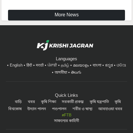
More News
Languages
English
हिंदी
मराठी
ਪੰਜਾਬੀ
தமிழ்
മലയാളം
বাংলা
ಕನ್ನಡ
ଓଡିଆ
অসমীয়া
తెలుగు
Quick Links
বাড়ি
খবর
কৃষি শিক্ষা
সরকারী প্রকল্প
কৃষি যন্ত্রপাতি
কৃষি
বিশ্বকোষ
উদ্যান পালন
পশুপালন
শরীর ও স্বাস্থ্য
আবহাওয়া খবর
#FTB
সাফল্যের কাহিনী