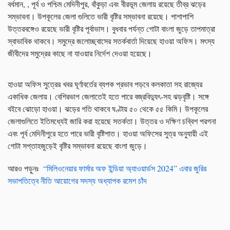
বর্ধমান, , পূর্ব ও পশ্চিম মেদিনীপুর, বাঁকুড়া এবং বীরভূম জেলায় রয়েছে তীব্র ঝড়ের
সম্ভাবনা। উপকূলের জেলা গুলিতে ভারী বৃষ্টির সম্ভাবনা রয়েছে। পাশাপাশি
উত্তরবঙ্গেও রয়েছে ভারী বৃষ্টির পূর্বাভাস। বুধবার পর্যন্ত গোটা বাংলা জুড়ে তাপমাত্রা
স্বাভাবিক থাকবে। সমুদ্রে জলোচ্ছ্বাসের সতর্কবার্তা দিয়েছে হাওয়া অফিস। মৎস্য
জীবীদের সমুদ্রের কাছে না যাওয়ার নির্দেশ দেওয়া হয়েছে।
হাওয়া অফিস সুত্রের খবর ঘূর্ণাবর্তের ব্যপক প্রভাব পড়বে কলকাতা সহ রাজ্যের
একাধিক জেলায়। বেশিরভাগ জেলাতেই হতে পারে বজ্রবিদ্যুৎ-সহ ঝড়বৃষ্টি। সঙ্গে
বইবে ঝোড়ো হাওয়া। ঝড়ের গতি থাকবে ঘণ্টায় ৫০ থেকে ৫৫ কিমি। উপকূলের
জেলাগুলিতে ইতিমধ্যেই জারি করা হয়েছে সতর্কতা।
উত্তর ও দক্ষিণ চব্বিশ পরগনা
এবং পূর্ব মেদিনীপুরে হতে পারে ভারী বৃষ্টিপাত। হাওয়া অফিসের সুত্র অনুযায়ী এই
গোটা সপ্তাহজুড়েই বৃষ্টির সম্ভাবনা রয়েছে বাংলা জুড়ে।
আরও পড়ুনঃ
“মিলিওনেয়ার ফার্মার অফ ইন্ডিয়া অ্যাওয়ার্ডস 2024” এবার জুরির
সভাপতিত্বে নীতি আয়োগের সদস্য অধ্যাপক রমেশ চাঁদ