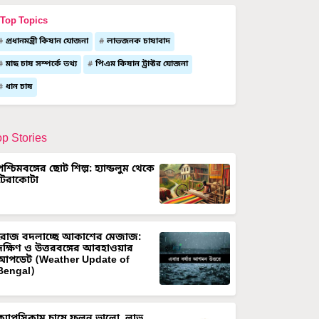
Top Topics
প্রধানমন্ত্রী কিষান যোজনা
লাভজনক চাষাবাদ
মাছ চাষ সম্পর্কে তথ্য
পিএম কিষান ট্রাক্টর যোজনা
ধান চাষ
op Stories
পশ্চিমবঙ্গের ছোট শিল্প: হ্যান্ডলুম থেকে
টেরাকোটা
রোজ বদলাচ্ছে আকাশের মেজাজ:
দক্ষিণ ও উত্তরবঙ্গের আবহাওয়ার
আপডেট (Weather Update of
Bengal)
ক্যাপসিকাম চাষে ফলন ভালো, লাভ