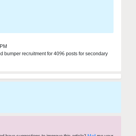
 PM
 bumper recruitment for 4096 posts for secondary
 and have suggestions to improve this article?
Mail
me your