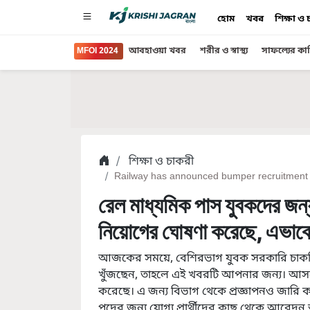
হোম
খবর
শিক্ষা ও
MFOI 2024
আবহাওয়া খবর
শরীর ও স্বাস্থ্য
সাফল্যের কা
শিক্ষা ও চাকরী
Railway has announced bumper recruitment fo
রেল মাধ্যমিক পাস যুবকদের জন্
নিয়োগের ঘোষণা করেছে, এভাব
আজকের সময়ে, বেশিরভাগ যুবক সরকারি চাকরির 
খুঁজছেন, তাহলে এই খবরটি আপনার জন্য। আসল
করেছে। এ জন্য বিভাগ থেকে প্রজ্ঞাপনও জারি করা
পদের জন্য যোগ্য প্রার্থীদের কাছ থেকে আবেদন আ