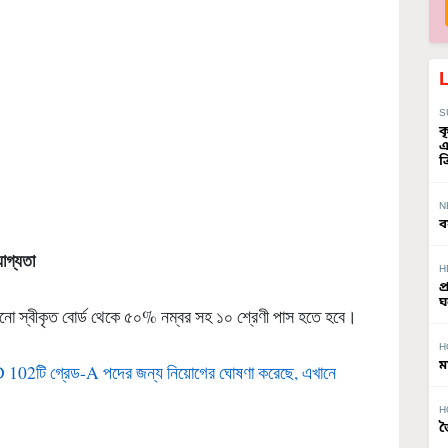
S
ক
এ
ত
N
ব
োগ্যতা
H
প
ঘ
োনো স্বীকৃত বোর্ড থেকে ৫০% নম্বর সহ ১০ শ্রেণী পাস হতে হবে।
H
ম
ি গ্রেড-A পদের জন্য নিয়োগের ঘোষণা করেছে, এখানে
H
জ