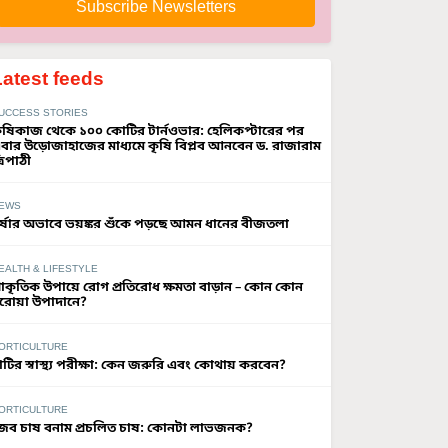
Subscribe Newsletters
Latest feeds
UCCESS STORIES
ৃষিকাজ থেকে ১০০ কোটির টার্নওভার: হেলিকপ্টারের পর
বার উড়োজাহাজের মাধ্যমে কৃষি বিপ্লব আনবেন ড. রাজারাম
্রিপাঠী
EWS
র্ষার অভাবে ভয়ঙ্কর শুঁকে পড়ছে আমন ধানের বীজতলা
EALTH & LIFESTYLE
্রাকৃতিক উপায়ে রোগ প্রতিরোধ ক্ষমতা বাড়ান – কোন কোন
রোয়া উপাদানে?
ORTICULTURE
াটির স্বাস্থ্য পরীক্ষা: কেন জরুরি এবং কোথায় করবেন?
ORTICULTURE
ৈব চাষ বনাম প্রচলিত চাষ: কোনটা লাভজনক?