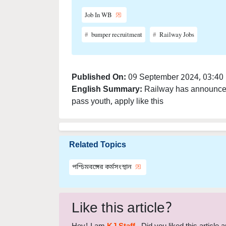
Job In WB
bumper recruitment
Railway Jobs
Published On:
09 September 2024, 03:40
English Summary:
Railway has announced
pass youth, apply like this
Related Topics
পশ্চিমবঙ্গের কর্মসংস্থান
Like this article?
Hey! I am
KJ Staff
. Did you liked this article