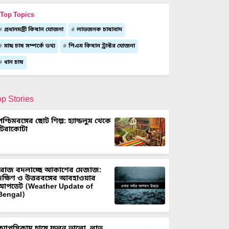
Top Topics
প্রধানমন্ত্রী কিষান যোজনা
লাভজনক চাষাবাদ
মাছ চাষ সম্পর্কে তথ্য
পিএম কিষান ট্রাক্টর যোজনা
ধান চাষ
op Stories
পশ্চিমবঙ্গের ছোট শিল্প: হ্যান্ডলুম থেকে
টেরাকোটা
রোজ বদলাচ্ছে আকাশের মেজাজ:
দক্ষিণ ও উত্তরবঙ্গের আবহাওয়ার
আপডেট (Weather Update of
Bengal)
ক্যাপসিকাম চাষে ফলন ভালো, লাভ