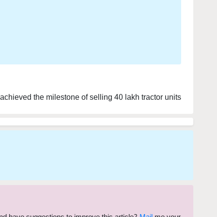
chieved the milestone of selling 40 lakh tractor units
 and have suggestions to improve this article?
Mail
me your