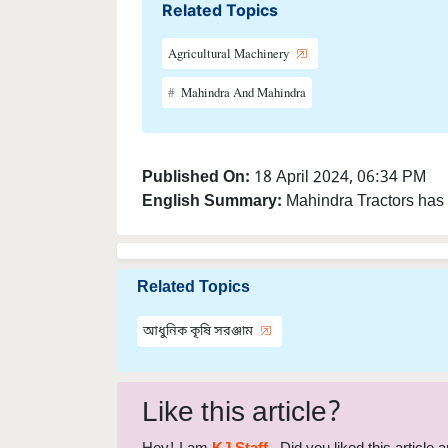
Agricultural Machinery
Mahindra And Mahindra
Published On:
18 April 2024, 06:34 PM
English Summary:
Mahindra Tractors has a
Related Topics
আধুনিক কৃষি সরঞ্জাম
Like this article?
Hey! I am
KJ Staff
. Did you liked this article