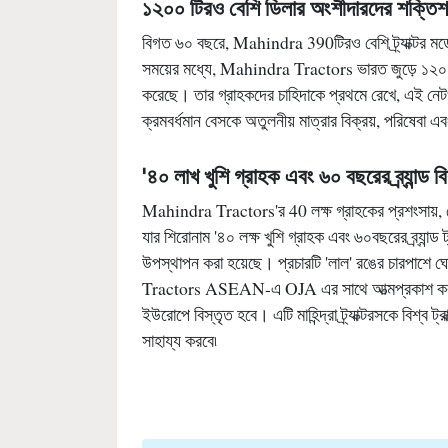
বিগত ৬০ বছরে, Mahindra 390টিরও বেশি ট্র্যাক্টর মড
সময়ের মধ্যে, Mahindra Tractors ভারত জুড়ে ১২০০ 
করেছে। তার গ্রাহকদের চাহিদাকে প্রথমে রেখে, এই নেটওয়ার্কট
ক্রমবর্ধমান বেসকে অতুলনীয় মাত্রার বিক্রয়, পরিষেবা 
'৪০ লাখ খুশি গ্রাহক এবং ৬০ বছরের ব্র্যান্ড ব
Mahindra Tractors'র 40 লক্ষ গ্রাহকের প্রশংসায়, ক
যার শিরোনাম '৪০ লক্ষ খুশি গ্রাহক এবং ৬০বছরের ব্র্যান্
উপস্থাপন করা হয়েছে। প্রচারটি 'লাল' রঙের চারপাশে ঘোরে
Tractors ASEAN-এ OJA এর সাথে আত্মপ্রকাশ করবে,
ইউরোপে বিস্তৃত হবে। এটি মাহিন্দ্রা ট্র্যাক্টরসকে বিশ্ব ট্রাক
সাহায্য করবে৷
Related Topics