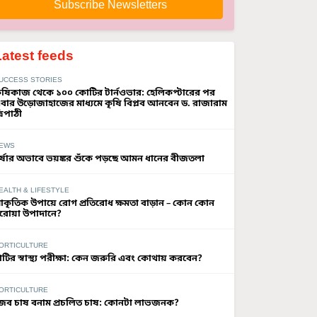
Subscribe Newsletters
Latest feeds
UCCESS STORIES
ৃষিকাজ থেকে ১০০ কোটির টার্নওভার: হেলিকপ্টারের পর
বার উড়োজাহাজের মাধ্যমে কৃষি বিপ্লব আনবেন ড. রাজারাম
্রিপাঠী
EWS
র্ষার অভাবে ভয়ঙ্কর শুঁকে পড়ছে আমন ধানের বীজতলা
EALTH & LIFESTYLE
্রাকৃতিক উপায়ে রোগ প্রতিরোধ ক্ষমতা বাড়ান – কোন কোন
রোয়া উপাদানে?
ORTICULTURE
াটির স্বাস্থ্য পরীক্ষা: কেন জরুরি এবং কোথায় করবেন?
ORTICULTURE
ৈব চাষ বনাম প্রচলিত চাষ: কোনটা লাভজনক?