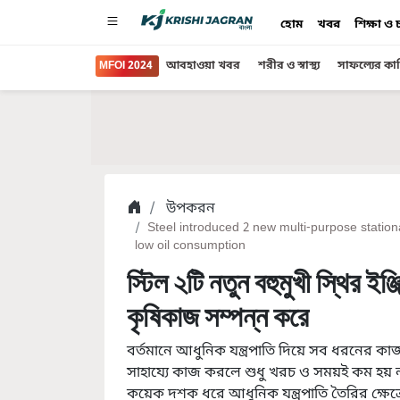
হোম
খবর
শিক্ষা ও
MFOI 2024
আবহাওয়া খবর
শরীর ও স্বাস্থ্য
সাফল্যের কা
উপকরন
Steel introduced 2 new multi-purpose station
low oil consumption
স্টিল ২টি নতুন বহুমুখী স্থির 
কৃষিকাজ সম্পন্ন করে
বর্তমানে আধুনিক যন্ত্রপাতি দিয়ে সব ধরনের ক
সাহায্যে কাজ করলে শুধু খরচ ও সময়ই কম হয় ন
কয়েক দশক ধরে আধুনিক যন্ত্রপাতি তৈরির ক্ষেত্