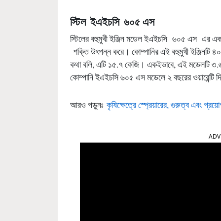
স্টিল
ইএইচসি
৬০৫
এস
স্টিলের বহুমুখী ইঞ্জিন মডেল ইএইচসি ৬০৫ এস এর একটি
শক্তি উৎপন্ন করে। কোম্পানির এই বহুমুখী ইঞ্জিনটি
কথা বলি, এটি ১৫.৭ কেজি। একইভাবে, এই মডেলটি ৩.৬ ল
কোম্পানি ইএইচসি ৬০৫ এস মডেলে ২ বছরের ওয়ারেন্টি দ
আরও পড়ুনঃ
কৃষিক্ষেত্রে স্প্রেয়ারের, গুরুত্ব এবং প্রয়
ADV