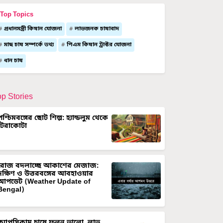
Top Topics
প্রধানমন্ত্রী কিষান যোজনা
লাভজনক চাষাবাদ
মাছ চাষ সম্পর্কে তথ্য
পিএম কিষান ট্রাক্টর যোজনা
ধান চাষ
op Stories
পশ্চিমবঙ্গের ছোট শিল্প: হ্যান্ডলুম থেকে
টেরাকোটা
রোজ বদলাচ্ছে আকাশের মেজাজ:
দক্ষিণ ও উত্তরবঙ্গের আবহাওয়ার
আপডেট (Weather Update of
Bengal)
ক্যাপসিকাম চাষে ফলন ভালো, লাভ