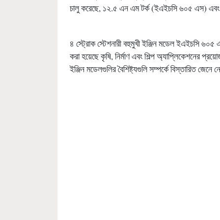
চালু করেছে, ১২.৫ এন এম টর্ক (ইএইচসি ৬০৫ এস) এব
৪ স্ট্রোক স্টেশনারী বহুমুখী ইঞ্জিন মডেল ইএইচসি ৬
করা হয়েছে কৃষি, নির্মাণ এবং শিল্প অ্যাপ্লিকেশনের প্র
ইঞ্জিন মডেলগুলির বৈশিষ্ট্যগুলি সম্পর্কে বিস্তারিত জেনে ন