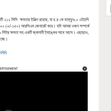
 ২১২ সিসি ক্ষমতার ইঞ্জিন রয়েছে, যা ৪.৪ কে ডাব্লু/৬.০ এইচপি
 ৪০০০ (+/-১৫০) আরপিএম জেনারেট করে। যদি আমরা ওজন সম্পর্কে
িটার ক্ষমতা সহ একটি জ্বালানী ট্যাঙ্কের সাথে আসে। এছাড়াও,
িচ্ছে।
োগবিধি
ERTISEMENT