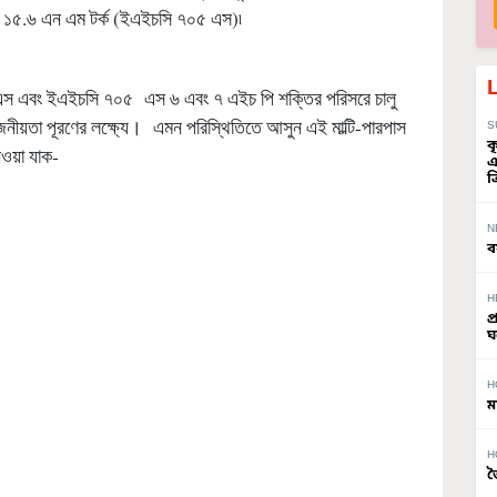
ং ১৫.৬ এন এম টর্ক (ইএইচসি ৭০৫ এস)৷
০৫ এস এবং ইএইচসি ৭০৫ এস ৬ এবং ৭ এইচ পি শক্তির পরিসরে চালু
য়োজনীয়তা পূরণের লক্ষ্যে। এমন পরিস্থিতিতে আসুন এই মাল্টি-পারপাস
S
ক
েওয়া যাক-
এ
ত
N
ব
H
প
ঘ
H
ম
H
জ