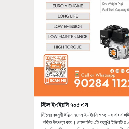
স্টিল
ইএইচসি
৭০৫
এস
স্টিলের বহুমুখী ইঞ্জিন মডেল ইএইচসি ৭০৫ এস এর একটি 
শক্তি উৎপন্ন করে। কোম্পানির এই বহুমুখী ইঞ্জিনটি
কথা বলি, এটি ১৭.৩ কেজি। একইভাবে, এই মডেলটি ৪ লিট