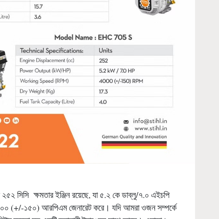
২৫২ সিসি ক্ষমতার ইঞ্জিন রয়েছে, যা ৫.২ কে ডাব্লু/৭.০ এইচপি
 ৪০০০ (+/-১৫০) আরপিএম জেনারেট করে। যদি আমরা ওজন সম্পর্কে
ার ক্ষমতা সহ একটি জ্বালানী ট্যাঙ্কের সাথে আসে। এছাড়াও,