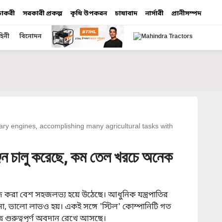
 চাকরী
সরকারী প্রকল্প
কৃষি উপকরন
চাষাবাদ
নার্সারী
প্রানীসম্পদ
হিনী
বিনোদন
ary engines, accomplishing many agricultural tasks with
ইঞ্জিন চালু করেছে, কম তেল খরচে অনেক
াজ করা বেশ সহজলভ্য হয়ে উঠেছে। আধুনিক যন্ত্রপাতির
া, ভালো লাভও হয়। একই সঙ্গে 'স্টিল' কোম্পানিটি গত
রে গুরুত্বপূর্ণ অবদান রেখে আসছে।