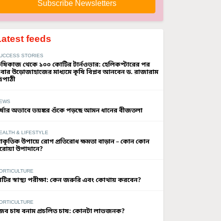
Subscribe Newsletters
Latest feeds
UCCESS STORIES
ৃষিকাজ থেকে ১০০ কোটির টার্নওভার: হেলিকপ্টারের পর
বার উড়োজাহাজের মাধ্যমে কৃষি বিপ্লব আনবেন ড. রাজারাম
্রিপাঠী
EWS
র্ষার অভাবে ভয়ঙ্কর শুঁকে পড়ছে আমন ধানের বীজতলা
EALTH & LIFESTYLE
্রাকৃতিক উপায়ে রোগ প্রতিরোধ ক্ষমতা বাড়ান – কোন কোন
রোয়া উপাদানে?
ORTICULTURE
াটির স্বাস্থ্য পরীক্ষা: কেন জরুরি এবং কোথায় করবেন?
ORTICULTURE
ৈব চাষ বনাম প্রচলিত চাষ: কোনটা লাভজনক?