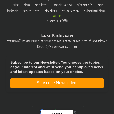
বাড়ি
খবর
কৃষি শিক্ষা
সরকারী প্রকল্প
কৃষি যন্ত্রপাতি
কৃষি
বিশ্বকোষ
উদ্যান পালন
পশুপালন
শরীর ও স্বাস্থ্য
আবহাওয়া খবর
#FTB
সাফল্যের কাহিনী
Top on Krishi Jagran
প্রধানমন্ত্রী কিষান যোজনা
লাভজনক চাষাবাদ
মাছ চাষ সম্পর্কে তথ্য
পিএম
কিষান ট্রাক্টর যোজনা
ধান চাষ
Subscribe to our Newsletter. You choose the topics
of your interest and we'll send you handpicked news
and latest updates based on your choice.
Subscribe Newsletters