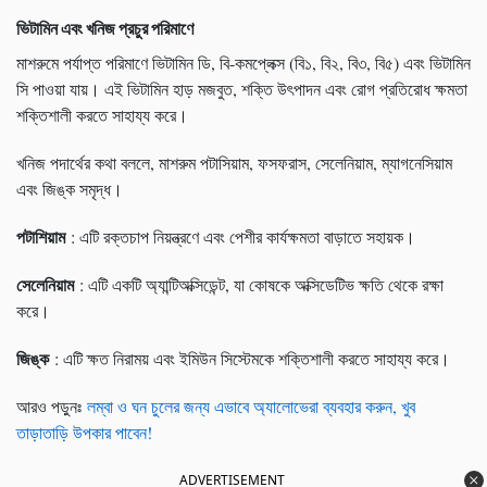
ভিটামিন এবং খনিজ প্রচুর পরিমাণে
মাশরুমে পর্যাপ্ত পরিমাণে ভিটামিন ডি, বি-কমপ্লেক্স (বি১, বি২, বি৩, বি৫) এবং ভিটামিন
সি পাওয়া যায়। এই ভিটামিন হাড় মজবুত, শক্তি উৎপাদন এবং রোগ প্রতিরোধ ক্ষমতা
শক্তিশালী করতে সাহায্য করে।
খনিজ পদার্থের কথা বললে, মাশরুম পটাসিয়াম, ফসফরাস, সেলেনিয়াম, ম্যাগনেসিয়াম
এবং জিঙ্ক সমৃদ্ধ।
পটাশিয়াম
: এটি রক্তচাপ নিয়ন্ত্রণে এবং পেশীর কার্যক্ষমতা বাড়াতে সহায়ক।
সেলেনিয়াম
: এটি একটি অ্যান্টিঅক্সিডেন্ট, যা কোষকে অক্সিডেটিভ ক্ষতি থেকে রক্ষা
করে।
জিঙ্ক
: এটি ক্ষত নিরাময় এবং ইমিউন সিস্টেমকে শক্তিশালী করতে সাহায্য করে।
আরও পড়ুনঃ
লম্বা ও ঘন চুলের জন্য এভাবে অ্যালোভেরা ব্যবহার করুন, খুব
তাড়াতাড়ি উপকার পাবেন!
ADVERTISEMENT