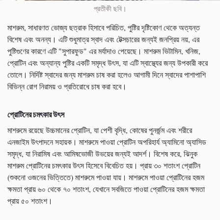
প্রতীকী ছবি।
মাশরুম, সাধারণত ভোজ্য ছত্রাক হিসাবে পরিচিত, পুষ্টির দৃষ্টিকোণ থেকে অত্যন্ত
বিশেষ এবং অনন্য। এটি শুধুমাত্র স্বাদ এবং টেক্সচারের জন্যই জনপ্রিয় নয়, এর
পুষ্টিগুণের কারণে এটি "সুপারফুড" এর মর্যাদাও পেয়েছে। মাশরুম ভিটামিন, খনিজ,
প্রোটিন এবং অন্যান্য পুষ্টির একটি সমৃদ্ধ উৎস, যা এটি স্বাস্থ্যের জন্য উপকারী করে
তোলে। নির্দিষ্ট স্বাদের জন্য মাশরুম চাষ করা হলেও আগামী দিনে স্বাদের পাশাপাশি
বিভিন্ন রোগ নিরাময় ও প্রতিরোধে চাষ করা হবে।
প্রোটিনের চমৎকার উৎস
মাশরুমে রয়েছে উচ্চমানের প্রোটিন, যা পেশী বৃদ্ধি, কোষের পুনর্জন্ম এবং শরীরে
এনজাইম উৎপাদনে সহায়ক। মাশরুমে পাওয়া প্রোটিন অপরিহার্য অ্যামিনো অ্যাসিড
সমৃদ্ধ, যা নিরামিষ এবং আমিষভোজী উভয়ের জন্যই আদর্শ। বিশেষ করে, ঝিনুক
মাশরুম প্রোটিনের চমৎকার উৎস হিসেবে বিবেচিত হয়। প্রায় ৩০ শতাংশ প্রোটিন
(শুকনো ওজনের ভিত্তিতে) মাশরুমে পাওয়া যায়। মাশরুমে পাওয়া প্রোটিনের হজম
ক্ষমতা প্রায় ৬০ থেকে ৭০ শতাংশ, যেখানে সবজিতে পাওয়া প্রোটিনের হজম ক্ষমতা
প্রায় ৫০ শতাংশ।