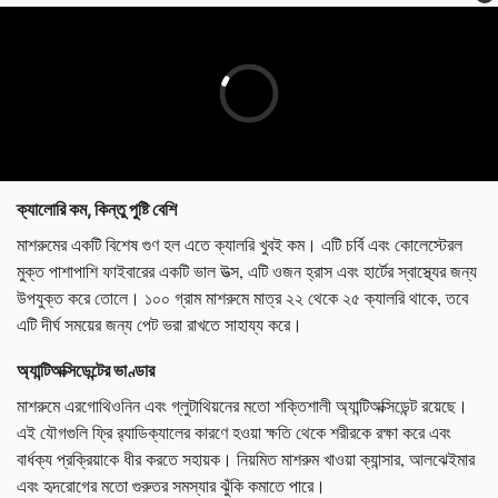
ক্যালোরি কম, কিন্তু পুষ্টি বেশি
মাশরুমের একটি বিশেষ গুণ হল এতে ক্যালরি খুবই কম। এটি চর্বি এবং কোলেস্টেরল
মুক্ত পাশাপাশি ফাইবারের একটি ভাল উত্স, এটি ওজন হ্রাস এবং হার্টের স্বাস্থ্যের জন্য
উপযুক্ত করে তোলে। ১০০ গ্রাম মাশরুমে মাত্র ২২ থেকে ২৫ ক্যালরি থাকে, তবে
এটি দীর্ঘ সময়ের জন্য পেট ভরা রাখতে সাহায্য করে।
অ্যান্টিঅক্সিডেন্টের ভাণ্ডার
মাশরুমে এরগোথিওনিন এবং গ্লুটাথিয়নের মতো শক্তিশালী অ্যান্টিঅক্সিডেন্ট রয়েছে।
এই যৌগগুলি ফ্রি র‌্যাডিক্যালের কারণে হওয়া ক্ষতি থেকে শরীরকে রক্ষা করে এবং
বার্ধক্য প্রক্রিয়াকে ধীর করতে সহায়ক। নিয়মিত মাশরুম খাওয়া ক্যান্সার, আলঝেইমার
এবং হৃদরোগের মতো গুরুতর সমস্যার ঝুঁকি কমাতে পারে।