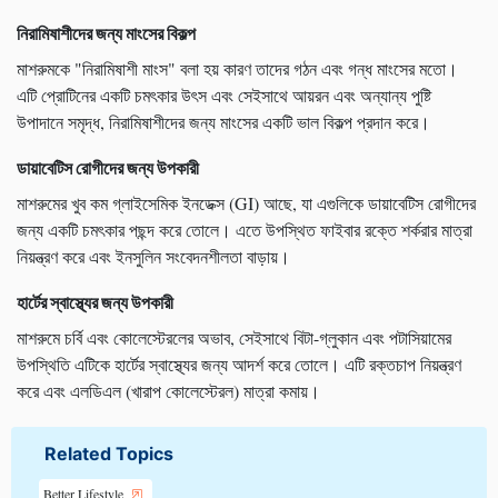
নিরামিষাশীদের জন্য মাংসের বিকল্প
মাশরুমকে "নিরামিষাশী মাংস" বলা হয় কারণ তাদের গঠন এবং গন্ধ মাংসের মতো।
এটি প্রোটিনের একটি চমৎকার উৎস এবং সেইসাথে আয়রন এবং অন্যান্য পুষ্টি
উপাদানে সমৃদ্ধ, নিরামিষাশীদের জন্য মাংসের একটি ভাল বিকল্প প্রদান করে।
ডায়াবেটিস রোগীদের জন্য উপকারী
মাশরুমের খুব কম গ্লাইসেমিক ইনডেক্স (GI) আছে, যা এগুলিকে ডায়াবেটিস রোগীদের
জন্য একটি চমৎকার পছন্দ করে তোলে। এতে উপস্থিত ফাইবার রক্তে শর্করার মাত্রা
নিয়ন্ত্রণ করে এবং ইনসুলিন সংবেদনশীলতা বাড়ায়।
হার্টের স্বাস্থ্যের জন্য উপকারী
মাশরুমে চর্বি এবং কোলেস্টেরলের অভাব, সেইসাথে বিটা-গ্লুকান এবং পটাসিয়ামের
উপস্থিতি এটিকে হার্টের স্বাস্থ্যের জন্য আদর্শ করে তোলে। এটি রক্তচাপ নিয়ন্ত্রণ
করে এবং এলডিএল (খারাপ কোলেস্টেরল) মাত্রা কমায়।
Related Topics
Better Lifestyle