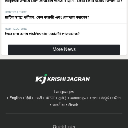
প্রাকৃতিক উপায়ে রোগ প্রতিরোধ ক্ষমতা বাড়ান – কোন কোন ঘরোয়া উপাদানে?
HORTICULTURE
মাটির স্বাস্থ্য পরীক্ষা: কেন জরুরি এবং কোথায় করবেন?
HORTICULTURE
জৈব চাষ বনাম প্রচলিত চাষ: কোনটা লাভজনক?
More News
Languages
English
हिंदी
मराठी
ਪੰਜਾਬੀ
தமிழ்
മലയാളം
বাংলা
ಕನ್ನಡ
ଓଡିଆ
অসমীয়া
తెలుగు
Quick Links