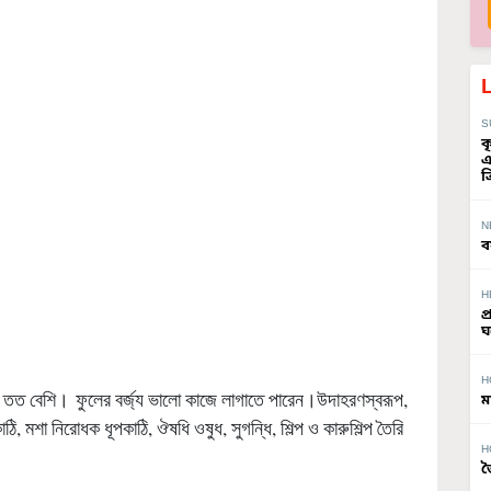
S
ক
এ
ত
N
ব
H
প
ঘ
H
য তত বেশি। ফুলের বর্জ্য ভালো কাজে লাগাতে পারেন।উদাহরণস্বরূপ,
ম
ঠি, মশা নিরোধক ধূপকাঠি, ঔষধি ওষুধ, সুগন্ধি, শিল্প ও কারুশিল্প তৈরি
H
জ