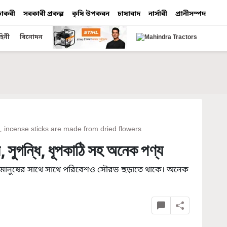
 চাকরী
সরকারী প্রকল্প
কৃষি উপকরন
চাষাবাদ
নার্সারী
প্রানীসম্পদ
হিনী
বিনোদন
s, incense sticks are made from dried flowers
, সুগন্ধি, ধূপকাঠি সহ অনেক পণ্য
্ধে মানুষের সাথে সাথে পরিবেশও সৌরভ ছড়াতে থাকে। অনেক