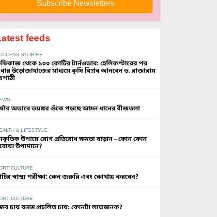
Subscribe Newsletters
Latest feeds
UCCESS STORIES
ৃষিকাজ থেকে ১০০ কোটির টার্নওভার: হেলিকপ্টারের পর
বার উড়োজাহাজের মাধ্যমে কৃষি বিপ্লব আনবেন ড. রাজারাম
্রিপাঠী
EWS
র্ষার অভাবে ভয়ঙ্কর শুঁকে পড়ছে আমন ধানের বীজতলা
EALTH & LIFESTYLE
্রাকৃতিক উপায়ে রোগ প্রতিরোধ ক্ষমতা বাড়ান – কোন কোন
রোয়া উপাদানে?
ORTICULTURE
াটির স্বাস্থ্য পরীক্ষা: কেন জরুরি এবং কোথায় করবেন?
ORTICULTURE
ৈব চাষ বনাম প্রচলিত চাষ: কোনটা লাভজনক?