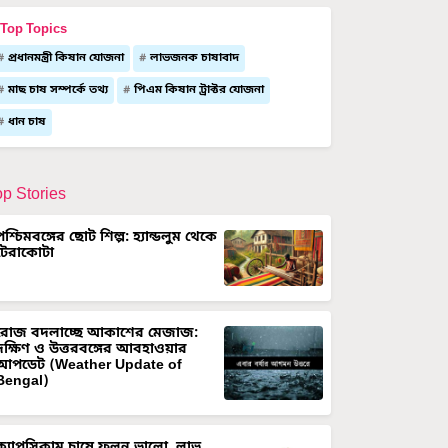
Top Topics
প্রধানমন্ত্রী কিষান যোজনা
লাভজনক চাষাবাদ
মাছ চাষ সম্পর্কে তথ্য
পিএম কিষান ট্রাক্টর যোজনা
ধান চাষ
op Stories
পশ্চিমবঙ্গের ছোট শিল্প: হ্যান্ডলুম থেকে
টেরাকোটা
রোজ বদলাচ্ছে আকাশের মেজাজ:
দক্ষিণ ও উত্তরবঙ্গের আবহাওয়ার
আপডেট (Weather Update of
Bengal)
ক্যাপসিকাম চাষে ফলন ভালো, লাভ