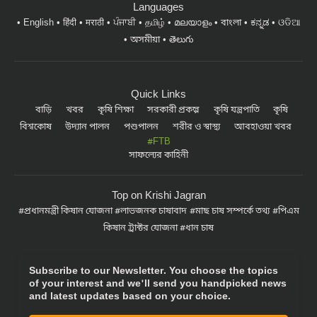
Languages
English
हिंदी
मराठी
ਪੰਜਾਬੀ
தமிழ்
മലയാളം
বাংলা
ಕನ್ನಡ
ଓଡିଆ
অসমীয়া
తెలుగు
Quick Links
বাড়ি
খবর
কৃষি শিক্ষা
সরকারী প্রকল্প
কৃষি যন্ত্রপাতি
কৃষি
বিশ্বকোষ
উদ্যান পালন
পশুপালন
শরীর ও স্বাস্থ্য
আবহাওয়া খবর
#FTB
সাফল্যের কাহিনী
Top on Krishi Jagran
প্রধানমন্ত্রী কিষান যোজনা
লাভজনক চাষাবাদ
মাছ চাষ সম্পর্কে তথ্য
পিএম
কিষান ট্রাক্টর যোজনা
ধান চাষ
Subscribe to our Newsletter. You choose the topics
of your interest and we'll send you handpicked news
and latest updates based on your choice.