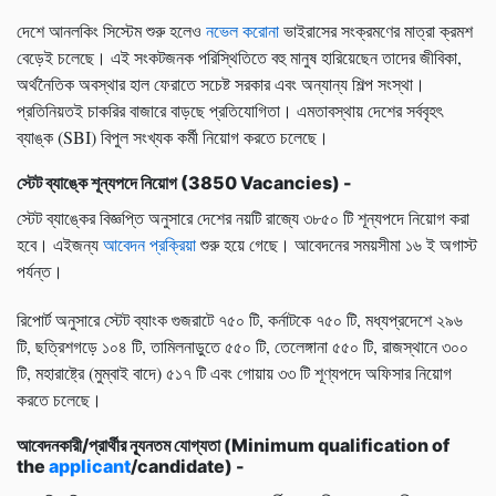
দেশে আনলকিং সিস্টেম শুরু হলেও
নভেল করোনা
ভাইরাসের সংক্রমণের মাত্রা ক্রমশ
বেড়েই চলেছে। এই সংকটজনক পরিস্থিতিতে বহু মানুষ হারিয়েছেন তাদের জীবিকা,
অর্থনৈতিক অবস্থার হাল ফেরাতে সচেষ্ট সরকার এবং অন্যান্য শিল্প সংস্থা।
প্রতিনিয়তই চাকরির বাজারে বাড়ছে প্রতিযোগিতা। এমতাবস্থায় দেশের সর্ববৃহৎ
ব্যাঙ্ক (SBI) বিপুল সংখ্যক কর্মী নিয়োগ করতে চলেছে।
স্টেট ব্যাঙ্কে শূন্যপদে নিয়োগ (3850 Vacancies) -
স্টেট ব্যাঙ্কের বিজ্ঞপ্তি অনুসারে দেশের নয়টি রাজ্যে ৩৮৫০ টি শূন্যপদে নিয়োগ করা
হবে। এইজন্য
আবেদন প্রক্রিয়া
শুরু হয়ে গেছে। আবেদনের সময়সীমা ১৬ ই অগাস্ট
পর্যন্ত।
রিপোর্ট অনুসারে স্টেট ব্যাংক গুজরাটে ৭৫০ টি,
কর্নাটকে ৭৫০ টি
,
মধ্যপ্রদেশে ২৯৬
টি
,
ছত্রিশগড়ে ১০৪ টি
,
তামিলনাড়ুতে ৫৫০ টি
,
তেলেঙ্গানা ৫৫০ টি
,
রাজস্থানে ৩০০
টি
,
মহারাষ্ট্রে (মুম্বাই বাদে) ৫১৭ টি এবং গোয়ায় ৩৩ টি শূণ্যপদে অফিসার নিয়োগ
করতে চলেছে।
আবেদনকারী/প্রার্থীর ন্যূনতম যোগ্যতা (Minimum qualification of
the
applicant
/candidate
) -