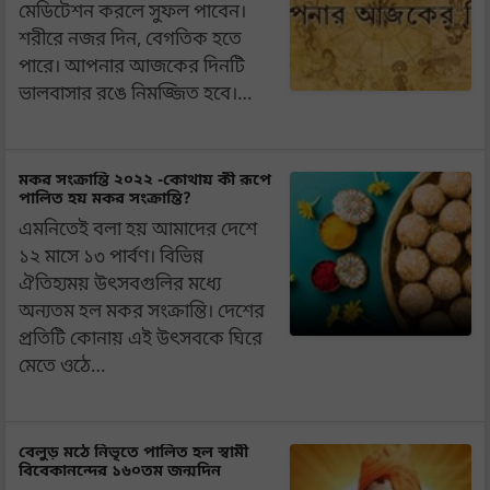
মেডিটেশন করলে সুফল পাবেন।
শরীরে নজর দিন, বেগতিক হতে
পারে। আপনার আজকের দিনটি
ভালবাসার রঙে নিমজ্জিত হবে।…
মকর সংক্রান্তি ২০২২ -কোথায় কী রূপে
পালিত হয় মকর সংক্রান্তি?
এমনিতেই বলা হয় আমাদের দেশে
১২ মাসে ১৩ পার্বণ। বিভিন্ন
ঐতিহ্যময় উৎসবগুলির মধ্যে
অন্যতম হল মকর সংক্রান্তি। দেশের
প্রতিটি কোনায় এই উৎসবকে ঘিরে
মেতে ওঠে…
বেলুড় মঠে নিভৃতে পালিত হল স্বামী
বিবেকানন্দের ১৬০তম জন্মদিন