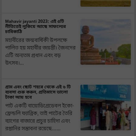
Mahavir jayanti 2023: এই ৫টি
নীতিতেই লুকিয়ে আছে সাফল্যের
চাবিকাঠি
মহাবীরের জন্মবার্ষিকী উপলক্ষে
পালিত হয় মহাবীর জয়ন্তী। জৈনদের
এটি অন্যতম প্রধান এবং বড়
উৎসব।…
গ্রাম এবং ছোট শহরে থেকে এই ৬ টি
ব্যবসা শুরু করুন, প্রতিমাসে ভালো
টাকা আয় হবে
পাট একটি বায়োডিগ্রেডেবল ইকো-
ফ্রেন্ডলি ফ্যাব্রিক, তাই পাটের তৈরি
ব্যাগের বাজারে প্রচুর চাহিদা এবং
রপ্তানির সম্ভাবনা রয়েছে...…