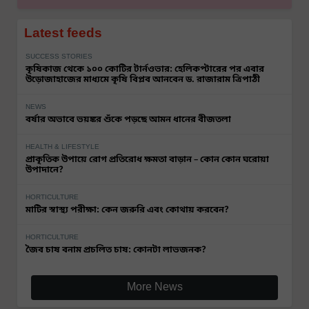
Latest feeds
SUCCESS STORIES
কৃষিকাজ থেকে ১০০ কোটির টার্নওভার: হেলিকপ্টারের পর এবার
উড়োজাহাজের মাধ্যমে কৃষি বিপ্লব আনবেন ড. রাজারাম ত্রিপাঠী
NEWS
বর্ষার অভাবে ভয়ঙ্কর শুঁকে পড়ছে আমন ধানের বীজতলা
HEALTH & LIFESTYLE
প্রাকৃতিক উপায়ে রোগ প্রতিরোধ ক্ষমতা বাড়ান – কোন কোন ঘরোয়া
উপাদানে?
HORTICULTURE
মাটির স্বাস্থ্য পরীক্ষা: কেন জরুরি এবং কোথায় করবেন?
HORTICULTURE
জৈব চাষ বনাম প্রচলিত চাষ: কোনটা লাভজনক?
More News