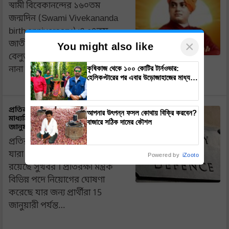
স্বামী বিবেকানন্দের ১৬০তম
জন্মদিন (Swami Vivekananda
birth anniversary) ও ৩৭তম
×
জাতীয় যুব দিবস পালন করা হচ্ছে
You might also like
বেলুড় মঠে (Belur Math)। বুধবার
কৃষিকাজ থেকে ১০০ কোটির টার্নওভার:
নানা অনুষ্ঠানের আয়োজন করা…
হেলিকপ্টারের পর এবার উড়োজাহাজের মাধ্যমে
কৃষি বিপ্লব আনবেন ড. রাজারাম ত্রিপাঠী
প্রতিরক্ষা মন্ত্রণালয় নিয়োগ 2022:
আপনার উৎপন্ন ফসল কোথায় বিক্রি করবেন?
মাধ্যমিক পাশেও মিলবে সুযোগ, 15
বাজারে সঠিক দামের কৌশল
জানুয়ারির আগে আবেদন করুন
প্রতিরক্ষা মন্ত্রণালয় নিয়োগ 2022:
যারা চাকরি খুঁজছেন তাদের জন্য
Powered by
iZooto
রয়েছে সুখবর । প্রতিরক্ষা মন্ত্রক
বিভিন্ন পদে নিয়োগের ঘোষণা
করেছে যার জন্য প্রার্থীরা 15
জানুয়ারী পর্যন্ত…