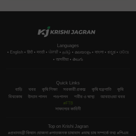
Languages
English
हिंदी
मराठी
ਪੰਜਾਬੀ
தமிழ்
മലയാളം
বাংলা
ಕನ್ನಡ
ଓଡିଆ
অসমীয়া
తెలుగు
Quick Links
বাড়ি
খবর
কৃষি শিক্ষা
সরকারী প্রকল্প
কৃষি যন্ত্রপাতি
কৃষি
বিশ্বকোষ
উদ্যান পালন
পশুপালন
শরীর ও স্বাস্থ্য
আবহাওয়া খবর
#FTB
সাফল্যের কাহিনী
Top on Krishi Jagran
প্রধানমন্ত্রী কিষান যোজনা
লাভজনক চাষাবাদ
মাছ চাষ সম্পর্কে তথ্য
পিএম